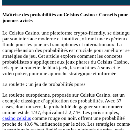
Maîtrise des probabilités au Celsius Casino : Conseils pour
joueurs avisés
Le Celsius Casino, une plateforme crypto-friendly, se distingu
par son interface moderne et intuitive, offrant une expérience
fluide pour les joueurs francophones et internationaux. La
compréhension des probabilités est cruciale pour améliorer se
stratégies de jeu. Cet article explore comment les concepts
probabilistes s’appliquent aux jeux phares du Celsius Casino,
tels que la roulette, le blackjack, les machines à sous et le
vidéo poker, pour une approche stratégique et informée.
La roulette : un jeu de probabilités pures
La roulette européenne, proposée sur Celsius Casino, est un
exemple classique d’application des probabilités. Avec 37
cases, dont un zéro, la probabilité de gagner sur un numéro
unique est de 1/37, équivalant à 2,7 %. Les paris simples,
casino celsius
comme rouge ou noir, offrent une probabilité
proche de 48,6 %, influencée par le zéro. Les stratégies comm
la martingale restent limitées par les plafonds de mise, mais