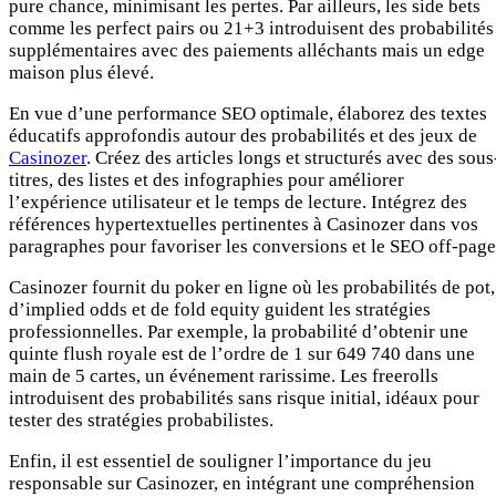
pure chance, minimisant les pertes. Par ailleurs, les side bets
comme les perfect pairs ou 21+3 introduisent des probabilités
supplémentaires avec des paiements alléchants mais un edge
maison plus élevé.
En vue d’une performance SEO optimale, élaborez des textes
éducatifs approfondis autour des probabilités et des jeux de
Casinozer
. Créez des articles longs et structurés avec des sous
titres, des listes et des infographies pour améliorer
l’expérience utilisateur et le temps de lecture. Intégrez des
références hypertextuelles pertinentes à Casinozer dans vos
paragraphes pour favoriser les conversions et le SEO off-page
Casinozer fournit du poker en ligne où les probabilités de pot,
d’implied odds et de fold equity guident les stratégies
professionnelles. Par exemple, la probabilité d’obtenir une
quinte flush royale est de l’ordre de 1 sur 649 740 dans une
main de 5 cartes, un événement rarissime. Les freerolls
introduisent des probabilités sans risque initial, idéaux pour
tester des stratégies probabilistes.
Enfin, il est essentiel de souligner l’importance du jeu
responsable sur Casinozer, en intégrant une compréhension