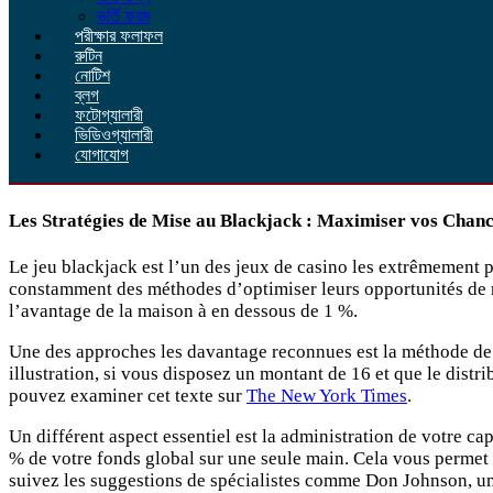
ভর্তি ফরম
পরীক্ষার ফলাফল
রুটিন
নোটিশ
ব্লগ
ফটোগ্যালারী
ভিডিওগ্যালারী
যোগাযোগ
Les Stratégies de Mise au Blackjack : Maximiser vos Chan
Le jeu blackjack est l’un des jeux de casino les extrêmement po
constamment des méthodes d’optimiser leurs opportunités de 
l’avantage de la maison à en dessous de 1 %.
Une des approches les davantage reconnues est la méthode de pr
illustration, si vous disposez un montant de 16 et que le distri
pouvez examiner cet texte sur
The New York Times
.
Un différent aspect essentiel est la administration de votre c
% de votre fonds global sur une seule main. Cela vous permet 
suivez les suggestions de spécialistes comme Don Johnson, un