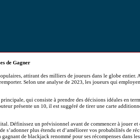
ces de Gagner
pulaires, attirant des milliers de joueurs dans le globe entier. 
remporter. Selon une analyse de 2023, les joueurs qui employe
incipale, qui consiste à prendre des décisions idéales en terme
buteur présente un 10, il est suggéré de tirer une carte addition
apital. Définissez un prévisionnel avant de commencer à jouer et
de s’adonner plus étendu et d’améliorer vos probabilités de ré
 gagnant de blackjack renommé pour ses récompenses dans les ét