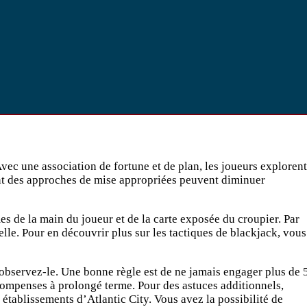
Avec une association de fortune et de plan, les joueurs explorent
nt des approches de mise appropriées peuvent diminuer
s de la main du joueur et de la carte exposée du croupier. Par
nelle. Pour en découvrir plus sur les tactiques de blackjack, vous
 observez-le. Une bonne règle est de ne jamais engager plus de 
compenses à prolongé terme. Pour des astuces additionnels,
ablissements d’Atlantic City. Vous avez la possibilité de