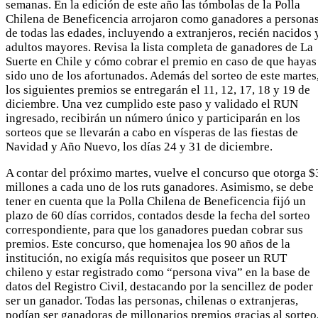
semanas. En la edición de este año las tómbolas de la Polla
Chilena de Beneficencia arrojaron como ganadores a persona
de todas las edades, incluyendo a extranjeros, recién nacidos 
adultos mayores. Revisa la lista completa de ganadores de La
Suerte en Chile y cómo cobrar el premio en caso de que hayas
sido uno de los afortunados. Además del sorteo de este martes
los siguientes premios se entregarán el 11, 12, 17, 18 y 19 de
diciembre. Una vez cumplido este paso y validado el RUN
ingresado, recibirán un número único y participarán en los
sorteos que se llevarán a cabo en vísperas de las fiestas de
Navidad y Año Nuevo, los días 24 y 31 de diciembre.
A contar del próximo martes, vuelve el concurso que otorga $
millones a cada uno de los ruts ganadores. Asimismo, se debe
tener en cuenta que la Polla Chilena de Beneficencia fijó un
plazo de 60 días corridos, contados desde la fecha del sorteo
correspondiente, para que los ganadores puedan cobrar sus
premios. Este concurso, que homenajea los 90 años de la
institución, no exigía más requisitos que poseer un RUT
chileno y estar registrado como “persona viva” en la base de
datos del Registro Civil, destacando por la sencillez de poder
ser un ganador. Todas las personas, chilenas o extranjeras,
podían ser ganadoras de millonarios premios gracias al sorteo