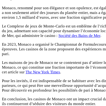
Monaco, renommé pour son élégance et son opulence, est égal
a non seulement attiré des joueurs du planète entier, mais a é
environ 1,5 milliard d’euros, avec une fraction significative p
Le Complexe de jeux de Monte-Carlo est un emblème de l’riches
du jeu, admettant son capacité pour dynamiser l’économie local
de Mer, qui administre le casino :
Société des Bains de Mer
.
En 2023, Monaco a organisé le Championnat de Formulecourse au
épreuves. Les casinos de la zone proposent des expériences mul
pari.
Les maisons de jeu de Monaco ne se contentent pas d’attirer le
Monaco, ce qui constitue une fraction importante de l’économi
cet article sur
The New York Times
.
Pour les invités, il est indispensable de se habituer avec les d
parieurs, ce qui peut être une merveilleuse opportunité d’acqué
Pour découvrir en profondeur les possibilités de pari à Monac
En conclusion, les casinos de Monaco ont un impact crucial dan
ils continueront d’séduire des visiteurs du monde entier.