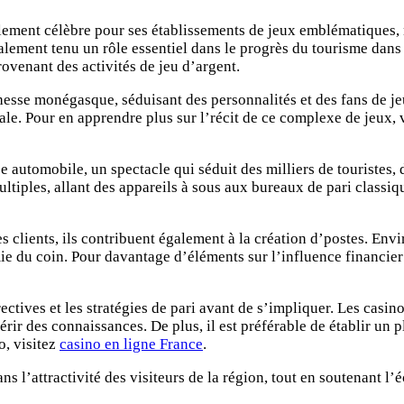
ement célèbre pour ses établissements de jeux emblématiques,
galement tenu un rôle essentiel dans le progrès du tourisme dans
rovenant des activités de jeu d’argent.
se monégasque, séduisant des personnalités et des fans de jeux.
e. Pour en apprendre plus sur l’récit de ce complexe de jeux, v
tomobile, un spectacle qui séduit des milliers de touristes, d
tiples, allant des appareils à sous aux bureaux de pari classiqu
s clients, ils contribuent également à la création d’postes. Env
e du coin. Pour davantage d’éléments sur l’influence financier
irectives et les stratégies de pari avant de s’impliquer. Les cas
rir des connaissances. De plus, il est préférable de établir un 
o, visitez
casino en ligne France
.
s l’attractivité des visiteurs de la région, tout en soutenant l