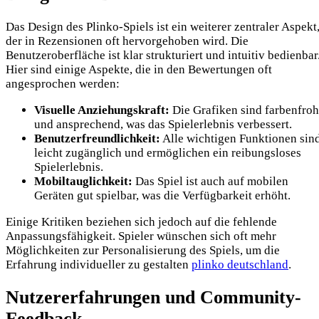
Das Design des Plinko-Spiels ist ein weiterer zentraler Aspekt
der in Rezensionen oft hervorgehoben wird. Die
Benutzeroberfläche ist klar strukturiert und intuitiv bedienbar
Hier sind einige Aspekte, die in den Bewertungen oft
angesprochen werden:
Visuelle Anziehungskraft:
Die Grafiken sind farbenfroh
und ansprechend, was das Spielerlebnis verbessert.
Benutzerfreundlichkeit:
Alle wichtigen Funktionen sin
leicht zugänglich und ermöglichen ein reibungsloses
Spielerlebnis.
Mobiltauglichkeit:
Das Spiel ist auch auf mobilen
Geräten gut spielbar, was die Verfügbarkeit erhöht.
Einige Kritiken beziehen sich jedoch auf die fehlende
Anpassungsfähigkeit. Spieler wünschen sich oft mehr
Möglichkeiten zur Personalisierung des Spiels, um die
Erfahrung individueller zu gestalten
plinko deutschland
.
Nutzererfahrungen und Community-
Feedback