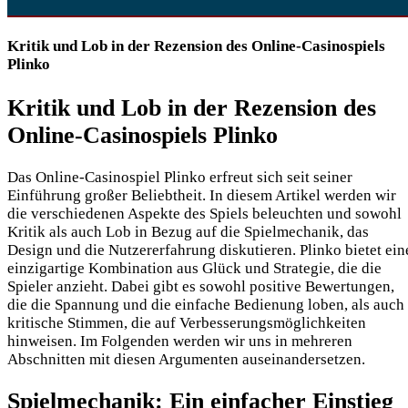
Kritik und Lob in der Rezension des Online-Casinospiels
Plinko
Kritik und Lob in der Rezension des
Online-Casinospiels Plinko
Das Online-Casinospiel Plinko erfreut sich seit seiner
Einführung großer Beliebtheit. In diesem Artikel werden wir
die verschiedenen Aspekte des Spiels beleuchten und sowohl
Kritik als auch Lob in Bezug auf die Spielmechanik, das
Design und die Nutzererfahrung diskutieren. Plinko bietet ein
einzigartige Kombination aus Glück und Strategie, die die
Spieler anzieht. Dabei gibt es sowohl positive Bewertungen,
die die Spannung und die einfache Bedienung loben, als auch
kritische Stimmen, die auf Verbesserungsmöglichkeiten
hinweisen. Im Folgenden werden wir uns in mehreren
Abschnitten mit diesen Argumenten auseinandersetzen.
Spielmechanik: Ein einfacher Einstieg