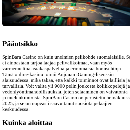
Pääotsikko
SpinBara Casino on kuin unelmien pelikohde suomalaisille. S
ei ainoastaan tarjoa laajaa pelivalikoimaa, vaan myös
varmennettua asiakaspalvelua ja erinomaisia bonusehtoja.
Tämä online-kasino toimii Anjouan iGaming-lisenssin
alaisuudessa, mikä takaa, että kaikki toiminnot ovat laillisia ja
turvallisia. Voit valita yli 9000 pelin joukosta kolikkopelejä ja
vedonlyöntimahdollisuuksia, joten selaaminen on vaivatonta
ja mielenkiintoista. SpinBara Casino on perustettu heinäkuuss
2025, ja se on nopeasti saavuttanut suosiota pelaajien
keskuudessa.
Kuinka aloittaa