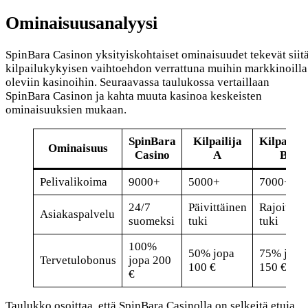
Ominaisuusanalyysi
SpinBara Casinon yksityiskohtaiset ominaisuudet tekevät siit
kilpailukykyisen vaihtoehdon verrattuna muihin markkinoilla
oleviin kasinoihin. Seuraavassa taulukossa vertaillaan
SpinBara Casinon ja kahta muuta kasinoa keskeisten
ominaisuuksien mukaan.
SpinBara
Kilpailija
Kilpailija
Ominaisuus
Casino
A
B
Pelivalikoima
9000+
5000+
7000+
24/7
Päivittäinen
Rajoitettu
Asiakaspalvelu
suomeksi
tuki
tuki
100%
50% jopa
75% jopa
Tervetulobonus
jopa 200
100 €
150 €
€
Taulukko osoittaa, että SpinBara Casinolla on selkeitä etuja