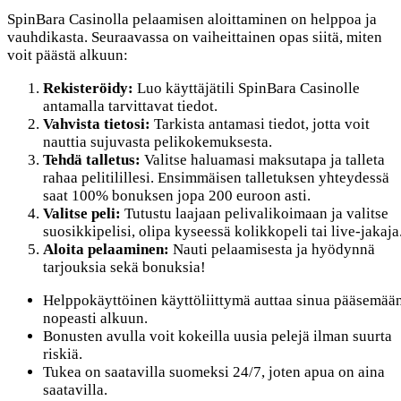
SpinBara Casinolla pelaamisen aloittaminen on helppoa ja
vauhdikasta. Seuraavassa on vaiheittainen opas siitä, miten
voit päästä alkuun:
Rekisteröidy:
Luo käyttäjätili SpinBara Casinolle
antamalla tarvittavat tiedot.
Vahvista tietosi:
Tarkista antamasi tiedot, jotta voit
nauttia sujuvasta pelikokemuksesta.
Tehdä talletus:
Valitse haluamasi maksutapa ja talleta
rahaa pelitilillesi. Ensimmäisen talletuksen yhteydessä
saat 100% bonuksen jopa 200 euroon asti.
Valitse peli:
Tutustu laajaan pelivalikoimaan ja valitse
suosikkipelisi, olipa kyseessä kolikkopeli tai live-jakaja
Aloita pelaaminen:
Nauti pelaamisesta ja hyödynnä
tarjouksia sekä bonuksia!
Helppokäyttöinen käyttöliittymä auttaa sinua pääsemää
nopeasti alkuun.
Bonusten avulla voit kokeilla uusia pelejä ilman suurta
riskiä.
Tukea on saatavilla suomeksi 24/7, joten apua on aina
saatavilla.