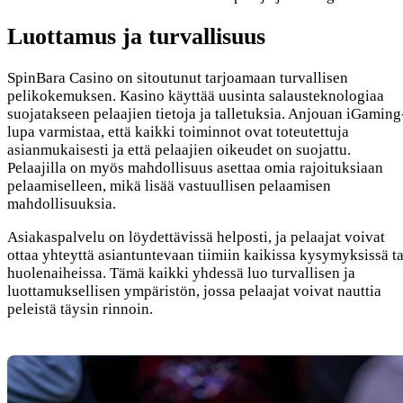
Luottamus ja turvallisuus
SpinBara Casino on sitoutunut tarjoamaan turvallisen
pelikokemuksen. Kasino käyttää uusinta salausteknologiaa
suojatakseen pelaajien tietoja ja talletuksia. Anjouan iGaming
lupa varmistaa, että kaikki toiminnot ovat toteutettuja
asianmukaisesti ja että pelaajien oikeudet on suojattu.
Pelaajilla on myös mahdollisuus asettaa omia rajoituksiaan
pelaamiselleen, mikä lisää vastuullisen pelaamisen
mahdollisuuksia.
Asiakaspalvelu on löydettävissä helposti, ja pelaajat voivat
ottaa yhteyttä asiantuntevaan tiimiin kaikissa kysymyksissä ta
huolenaiheissa. Tämä kaikki yhdessä luo turvallisen ja
luottamuksellisen ympäristön, jossa pelaajat voivat nauttia
peleistä täysin rinnoin.