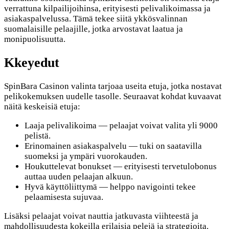
verrattuna kilpailijoihinsa, erityisesti pelivalikoimassa ja
asiakaspalvelussa. Tämä tekee siitä ykkösvalinnan
suomalaisille pelaajille, jotka arvostavat laatua ja
monipuolisuutta.
Kkeyedut
SpinBara Casinon valinta tarjoaa useita etuja, jotka nostavat
pelikokemuksen uudelle tasolle. Seuraavat kohdat kuvaavat
näitä keskeisiä etuja:
Laaja pelivalikoima — pelaajat voivat valita yli 9000
pelistä.
Erinomainen asiakaspalvelu — tuki on saatavilla
suomeksi ja ympäri vuorokauden.
Houkuttelevat bonukset — erityisesti tervetulobonus
auttaa uuden pelaajan alkuun.
Hyvä käyttöliittymä — helppo navigointi tekee
pelaamisesta sujuvaa.
Lisäksi pelaajat voivat nauttia jatkuvasta viihteestä ja
mahdollisuudesta kokeilla erilaisia pelejä ja strategioita.