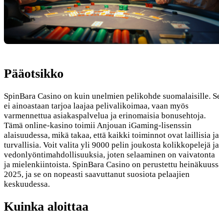
Pääotsikko
SpinBara Casino on kuin unelmien pelikohde suomalaisille. S
ei ainoastaan tarjoa laajaa pelivalikoimaa, vaan myös
varmennettua asiakaspalvelua ja erinomaisia bonusehtoja.
Tämä online-kasino toimii Anjouan iGaming-lisenssin
alaisuudessa, mikä takaa, että kaikki toiminnot ovat laillisia ja
turvallisia. Voit valita yli 9000 pelin joukosta kolikkopelejä ja
vedonlyöntimahdollisuuksia, joten selaaminen on vaivatonta
ja mielenkiintoista. SpinBara Casino on perustettu heinäkuuss
2025, ja se on nopeasti saavuttanut suosiota pelaajien
keskuudessa.
Kuinka aloittaa