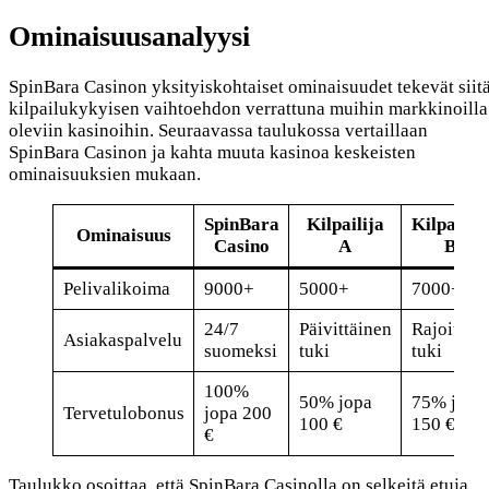
Ominaisuusanalyysi
SpinBara Casinon yksityiskohtaiset ominaisuudet tekevät siit
kilpailukykyisen vaihtoehdon verrattuna muihin markkinoilla
oleviin kasinoihin. Seuraavassa taulukossa vertaillaan
SpinBara Casinon ja kahta muuta kasinoa keskeisten
ominaisuuksien mukaan.
SpinBara
Kilpailija
Kilpailija
Ominaisuus
Casino
A
B
Pelivalikoima
9000+
5000+
7000+
24/7
Päivittäinen
Rajoitettu
Asiakaspalvelu
suomeksi
tuki
tuki
100%
50% jopa
75% jopa
Tervetulobonus
jopa 200
100 €
150 €
€
Taulukko osoittaa, että SpinBara Casinolla on selkeitä etuja