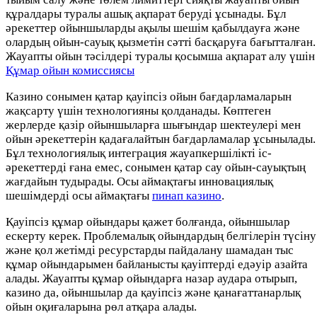
құралдары туралы ашық ақпарат беруді ұсынады. Бұл
әрекеттер ойыншыларды ақылы шешім қабылдауға және
олардың ойын-сауық қызметін сәтті басқаруға бағытталған.
Жауапты ойын тәсілдері туралы қосымша ақпарат алу үшін
Құмар ойын комиссиясы
Казино сонымен қатар қауіпсіз ойын бағдарламаларын
жақсарту үшін технологияны қолданады. Көптеген
жерлерде қазір ойыншыларға шығындар шектеулері мен
ойын әрекеттерін қадағалайтын бағдарламалар ұсынылады.
Бұл технологиялық интеграция жауапкершілікті іс-
әрекеттерді ғана емес, сонымен қатар сау ойын-сауықтың
жағдайын тудырады. Осы аймақтағы инновациялық
шешімдерді осы аймақтағы
пинап казино
.
Қауіпсіз құмар ойындары қажет болғанда, ойыншылар
ескерту керек. Проблемалық ойындардың белгілерін түсіну
және қол жетімді ресурстарды пайдалану шамадан тыс
құмар ойындарымен байланысты қауіптерді едәуір азайта
алады. Жауапты құмар ойындарға назар аудара отырып,
казино да, ойыншылар да қауіпсіз және қанағаттанарлық
ойын оқиғаларына рөл атқара алады.