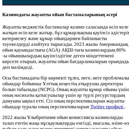
Казинодағы жауапты ойын бастамаларының әсері
Жауапты веджистік бастамалар казино саласында өсіп келе
жатқан өсіп келе жатыр, бұл құмарлықтың қауіпсіз әдістері
көтермелеу және құмар ойындармен байланысты
тәуекелдерді азайтуға тырысады. 2023 жылы Американдық
ойын қауымдастығы (AGA) АҚШ-тағы казинолардың 80%
-ы ойыншылардың қауіпсіздігіне деген міндеттемені
көрсете отырып, жауапты ойын бағдарламаларын орындад
деп мәлімдеді.
Осы бастамадағы бір көрнекті тұлға, неге, неге проблемал
ойындар бойынша Ұлттық кеңестің атқарушы директоры
болып табылады (NCPG). Оның жауапты құмар ойыны үшін
оның насихаты қатысушылар үшін әр түрлі ресурстардың
дамуына ықпал етті. Сіз оның перспективаларын жауапты
ойындар туралы оның перспективаларын
Twitter профилі
.
2022 жылы Ұлыбритания ойын комиссиясы казиноларды
талап ететін жаңа нұсқаулықтарды енгізді, мысалы, өзіне-өз
тыйым салу және төлем лимиттері сияқты жауапты ойын