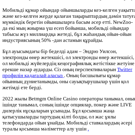
Мобильді құмар ойындар ойыншыларды кез-келген уақытт
және кез-келген жерде қалаған тақырыптардың дәмін татуғ
мүмкіндік беретін ойыншыларға басым әсер етті. NewZoo-
да екі мың жиырма үш есеп бойынша, мобильді ойындар
табысы жүз миллиардқа жетеді, бұл жаһандық ойын-ойын
индустриясының 50% -дан астамын құрайды.
Бұл ауысымдағы бір беделді адам – Эндрю Уилсон,
электронды өнер жетекшісі, ол электронды өнер жетекшісі,
ол мобильді жүйелердің кеңографиялық жетістікке жетуіне
ерекше назар аударды. Сіз оның перспективаларын
Twitter
профилін қадағалай аласыз
. Оның басшылығы құмар
ойынның дүниетанымды, оны сауықтырушылар үшін қол
жетімді ете берді.
2022 жылы Betmgm Online Casino операторы танымал, оны
ішінде танымал, соның ішінде опциялар, покер және LIVE
дилерлік нұсқаларын ұсынады. Бұл қосымша жаңа
қатысушыларды тартудың кілті болды, ол жас ұялы
телефондарда ойын ұнайды. Мобильді ставкалардың әсері
туралы қосымша мәліметтер алу үшін
.