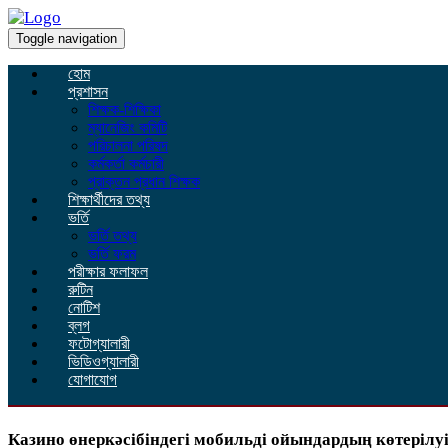
Toggle navigation
হোম
প্রশাসন
শিক্ষক-শিক্ষিকা
ম্যানেজিং কমিটি
পরিচালনা পরিষদ
কর্মকর্তা কর্মচারী
প্রাক্তন প্রধান শিক্ষক
শিক্ষার্থীদের তথ্য
ভর্তি
ভর্তি তথ্য
ভর্তি ফরম
পরীক্ষার ফলাফল
রুটিন
নোটিশ
ব্লগ
ফটোগ্যালারী
ভিডিওগ্যালারী
যোগাযোগ
Казино өнеркәсібіндегі мобильді ойындардың көтерілу