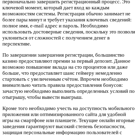
первоначально завершить регистрационный процесс. Это
ключевой момент, который дает вход ко каждым
возможностям системы. Регистрация обычно занимает не
более пары минут и требует указания ключевых сведений:
полное имя, e-mail адрес и пароль. Необходимо
использовать достоверные сведения, поскольку это позвол
уклониться от сложностей с получением денег в
перспективе.
По завершении завершения регистрации, большинство
казино предоставляют премии за первый депозит. Данное
возможно повышение вклада на сто процентов или даже
больше, что предоставляет шанс геймеру немедленно
стартовать с увеличенным счётом. Впрочем необходимо
внимательно читать правила предоставления бонусов:
зачастую необходимо выполнить определенных условий по
отыгрышу, чтобы вывести выигрыш.
Кроме того необходимо учесть на доступность мобильного
приложения или оптимизированного сайта для удобной
игры на смартфоне или планшете. Текущие онлайн игорные
заведения гарантируют высокий степень безопасности,
защищая персональные информацию пользователей с