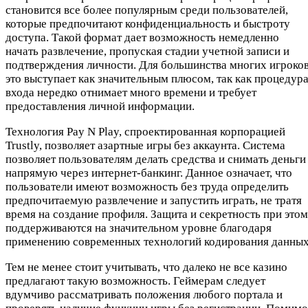
становится все более популярным среди пользователей,
которые предпочитают конфиденциальность и быстроту
доступа. Такой формат дает возможность немедленно
начать развлечение, пропуская стадии учетной записи и
подтверждения личности. Для большинства многих игроков
это выступает как значительным плюсом, так как процедур
входа нередко отнимает много времени и требует
предоставления личной информации.
Технология Pay N Play, спроектированная корпорацией
Trustly, позволяет азартные игры без аккаунта. Система
позволяет пользователям делать средства и снимать деньги
напрямую через интернет-банкинг. Данное означает, что
пользователи имеют возможность без труда определить
предпочитаемую развлечение и запустить играть, не тратя
время на создание профиля. Защита и секретность при этом
поддерживаются на значительном уровне благодаря
применению современных технологий кодирования данных
Тем не менее стоит учитывать, что далеко не все казино
предлагают такую возможность. Геймерам следует
вдумчиво рассматривать положения любого портала и