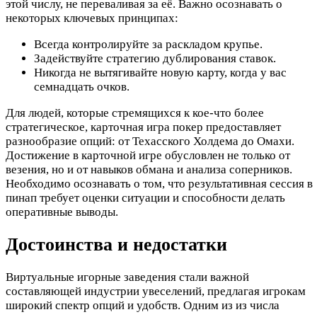
этой числу, не переваливая за её. Важно осознавать о
некоторых ключевых принципах:
Всегда контролируйте за раскладом крупье.
Задействуйте стратегию дублирования ставок.
Никогда не вытягивайте новую карту, когда у вас
семнадцать очков.
Для людей, которые стремящихся к кое-что более
стратегическое, карточная игра покер предоставляет
разнообразие опций: от Техасского Холдема до Омахи.
Достижение в карточной игре обусловлен не только от
везения, но и от навыков обмана и анализа соперников.
Необходимо осознавать о том, что результативная сессия в
пинап требует оценки ситуации и способности делать
оперативные выводы.
Достоинства и недостатки
Виртуальные игорные заведения стали важной
составляющей индустрии увеселений, предлагая игрокам
широкий спектр опций и удобств. Одним из из числа