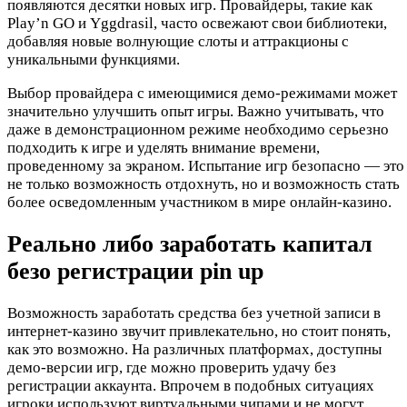
появляются десятки новых игр. Провайдеры, такие как
Play’n GO и Yggdrasil, часто освежают свои библиотеки,
добавляя новые волнующие слоты и аттракционы с
уникальными функциями.
Выбор провайдера с имеющимися демо-режимами может
значительно улучшить опыт игры. Важно учитывать, что
даже в демонстрационном режиме необходимо серьезно
подходить к игре и уделять внимание времени,
проведенному за экраном. Испытание игр безопасно — это
не только возможность отдохнуть, но и возможность стать
более осведомленным участником в мире онлайн-казино.
Реально либо заработать капитал
безо регистрации pin up
Возможность заработать средства без учетной записи в
интернет-казино звучит привлекательно, но стоит понять,
как это возможно. На различных платформах, доступны
демо-версии игр, где можно проверить удачу без
регистрации аккаунта. Впрочем в подобных ситуациях
игроки используют виртуальными чипами и не могут