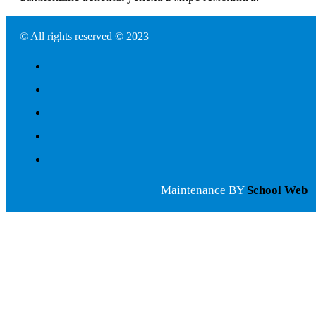
© All rights reserved © 2023
Maintenance BY
School Web