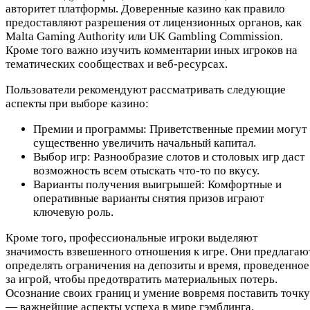
авторитет платформы. Доверенные казино как правило
предоставляют разрешения от лицензионных органов, как
Malta Gaming Authority или UK Gambling Commission.
Кроме того важно изучить комментарии иных игроков на
тематических сообществах и веб-ресурсах.
Пользователи рекомендуют рассматривать следующие
аспекты при выборе казино:
Премии и программы: Приветственные премии могут
существенно увеличить начальный капитал.
Выбор игр: Разнообразие слотов и столовых игр даст
возможность всем отыскать что-то по вкусу.
Варианты получения выигрышей: Комфортные и
оперативные варианты снятия призов играют
ключевую роль.
Кроме того, профессиональные игроки выделяют
значимость взвешенного отношения к игре. Они предлагаю
определять ограничения на депозиты и время, проведенное
за игрой, чтобы предотвратить материальных потерь.
Осознание своих границ и умение вовремя поставить точку
— важнейшие аспекты успеха в мире гэмблинга.