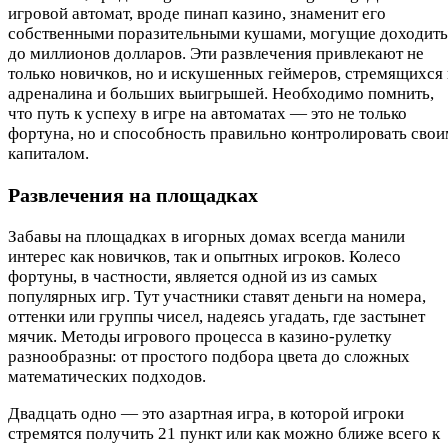
игровой автомат, вроде пинап казино, знаменит его
собственными поразительными кушами, могущие доходить
до миллионов долларов. Эти развлечения привлекают не
только новичков, но и искушенных геймеров, стремящихся 
адреналина и больших выигрышей. Необходимо помнить,
что путь к успеху в игре на автоматах — это не только
фортуна, но и способность правильно контролировать свои
капиталом.
Развлечения на площадках
Забавы на площадках в игорных домах всегда манили
интерес как новичков, так и опытных игроков. Колесо
фортуны, в частности, является одной из из самых
популярных игр. Тут участники ставят деньги на номера,
оттенки или группы чисел, надеясь угадать, где застынет
мячик. Методы игрового процесса в казино-рулетку
разнообразны: от простого подбора цвета до сложных
математических подходов.
Двадцать одно — это азартная игра, в которой игроки
стремятся получить 21 пункт или как можно ближе всего к