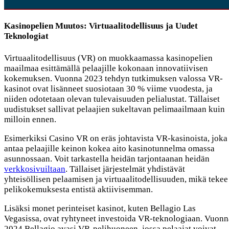
Kasinopelien Muutos: Virtuaalitodellisuus ja Uudet
Teknologiat
Virtuaalitodellisuus (VR) on muokkaamassa kasinopelien
maailmaa esittämällä pelaajille kokonaan innovatiivisen
kokemuksen. Vuonna 2023 tehdyn tutkimuksen valossa VR-
kasinot ovat lisänneet suosiotaan 30 % viime vuodesta, ja
niiden odotetaan olevan tulevaisuuden pelialustat. Tällaiset
uudistukset sallivat pelaajien sukeltavan pelimaailmaan kuin
milloin ennen.
Esimerkiksi Casino VR on eräs johtavista VR-kasinoista, joka
antaa pelaajille keinon kokea aito kasinotunnelma omassa
asunnossaan. Voit tarkastella heidän tarjontaanan heidän
verkkosivuiltaan
. Tällaiset järjestelmät yhdistävät
yhteisöllisen pelaamisen ja virtuaalitodellisuuden, mikä tekee
pelikokemuksesta entistä aktiivisemman.
Lisäksi monet perinteiset kasinot, kuten Bellagio Las
Vegasissa, ovat ryhtyneet investoida VR-teknologiaan. Vuonn
2024 Bellagio avasi VR-pelihuoneen, jossa pelaajat voivat