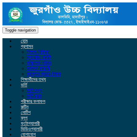
Toggle navigation
হোম
প্রশাসন
শিক্ষক-শিক্ষিকা
ম্যানেজিং কমিটি
পরিচালনা পরিষদ
কর্মকর্তা কর্মচারী
প্রাক্তন প্রধান শিক্ষক
শিক্ষার্থীদের তথ্য
ভর্তি
ভর্তি তথ্য
ভর্তি ফরম
পরীক্ষার ফলাফল
রুটিন
নোটিশ
ব্লগ
ফটোগ্যালারী
ভিডিওগ্যালারী
যোগাযোগ