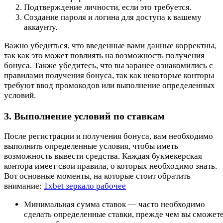
Подтверждение личности, если это требуется.
Создание пароля и логина для доступа к вашему
аккаунту.
Важно убедиться, что введенные вами данные корректны,
так как это может повлиять на возможность получения
бонуса. Также убедитесь, что вы заранее ознакомились с
правилами получения бонуса, так как некоторые конторы
требуют ввод промокодов или выполнение определенных
условий.
3. Выполнение условий по ставкам
После регистрации и получения бонуса, вам необходимо
выполнить определенные условия, чтобы иметь
возможность вывести средства. Каждая букмекерская
контора имеет свои правила, о которых необходимо знать.
Вот основные моменты, на которые стоит обратить
внимание:
1xbet зеркало рабочее
Минимальная сумма ставок — часто необходимо
сделать определенные ставки, прежде чем вы сможет