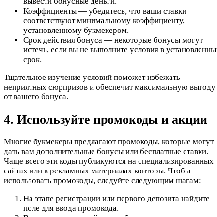
вывести бонусные деньги.
Коэффициенты — убедитесь, что ваши ставки
соответствуют минимальному коэффициенту,
установленному букмекером.
Срок действия бонуса — некоторые бонусы могут
истечь, если вы не выполните условия в установленны
срок.
Тщательное изучение условий поможет избежать
неприятных сюрпризов и обеспечит максимальную выгоду
от вашего бонуса.
4. Используйте промокоды и акции
Многие букмекеры предлагают промокоды, которые могут
дать вам дополнительные бонусы или бесплатные ставки.
Чаще всего эти коды публикуются на специализированных
сайтах или в рекламных материалах конторы. Чтобы
использовать промокоды, следуйте следующим шагам:
На этапе регистрации или первого депозита найдите
поле для ввода промокода.