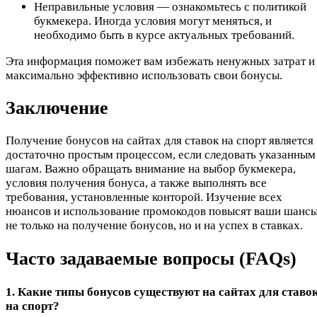
Неправильные условия — ознакомьтесь с политикой
букмекера. Иногда условия могут меняться, и
необходимо быть в курсе актуальных требований.
Эта информация поможет вам избежать ненужных затрат и
максимально эффективно использовать свои бонусы.
Заключение
Получение бонусов на сайтах для ставок на спорт является
достаточно простым процессом, если следовать указанным
шагам. Важно обращать внимание на выбор букмекера,
условия получения бонуса, а также выполнять все
требования, установленные конторой. Изучение всех
нюансов и использование промокодов повысят ваши шанс
не только на получение бонусов, но и на успех в ставках.
Часто задаваемые вопросы (FAQs)
1. Какие типы бонусов существуют на сайтах для ставо
на спорт?