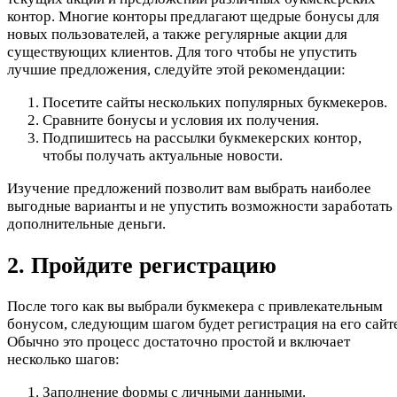
контор. Многие конторы предлагают щедрые бонусы для
новых пользователей, а также регулярные акции для
существующих клиентов. Для того чтобы не упустить
лучшие предложения, следуйте этой рекомендации:
Посетите сайты нескольких популярных букмекеров.
Сравните бонусы и условия их получения.
Подпишитесь на рассылки букмекерских контор,
чтобы получать актуальные новости.
Изучение предложений позволит вам выбрать наиболее
выгодные варианты и не упустить возможности заработать
дополнительные деньги.
2. Пройдите регистрацию
После того как вы выбрали букмекера с привлекательным
бонусом, следующим шагом будет регистрация на его сайте
Обычно это процесс достаточно простой и включает
несколько шагов:
Заполнение формы с личными данными.