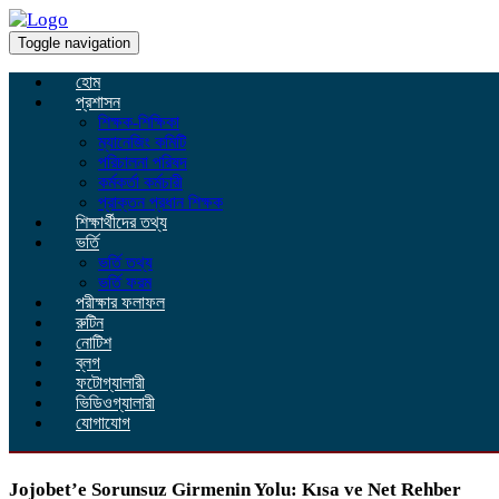
Toggle navigation
হোম
প্রশাসন
শিক্ষক-শিক্ষিকা
ম্যানেজিং কমিটি
পরিচালনা পরিষদ
কর্মকর্তা কর্মচারী
প্রাক্তন প্রধান শিক্ষক
শিক্ষার্থীদের তথ্য
ভর্তি
ভর্তি তথ্য
ভর্তি ফরম
পরীক্ষার ফলাফল
রুটিন
নোটিশ
ব্লগ
ফটোগ্যালারী
ভিডিওগ্যালারী
যোগাযোগ
Jojobet’e Sorunsuz Girmenin Yolu: Kısa ve Net Rehber