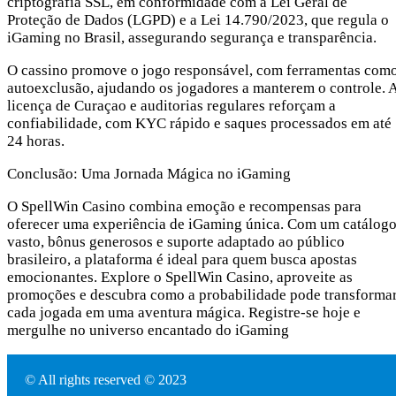
criptografia SSL, em conformidade com a Lei Geral de
Proteção de Dados (LGPD) e a Lei 14.790/2023, que regula o
iGaming no Brasil, assegurando segurança e transparência.
O cassino promove o jogo responsável, com ferramentas com
autoexclusão, ajudando os jogadores a manterem o controle. 
licença de Curaçao e auditorias regulares reforçam a
confiabilidade, com KYC rápido e saques processados em até
24 horas.
Conclusão: Uma Jornada Mágica no iGaming
O SpellWin Casino combina emoção e recompensas para
oferecer uma experiência de iGaming única. Com um catálog
vasto, bônus generosos e suporte adaptado ao público
brasileiro, a plataforma é ideal para quem busca apostas
emocionantes. Explore o SpellWin Casino, aproveite as
promoções e descubra como a probabilidade pode transforma
cada jogada em uma aventura mágica. Registre-se hoje e
mergulhe no universo encantado do iGaming
© All rights reserved © 2023