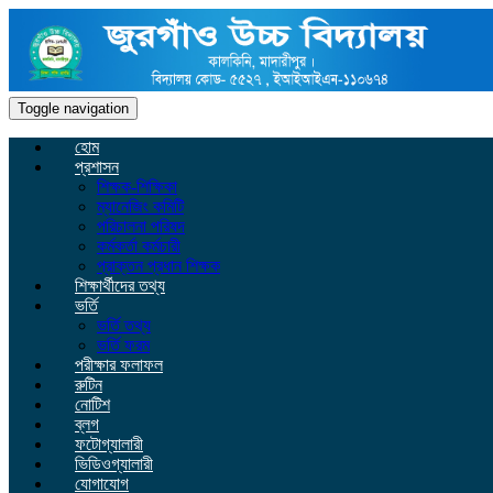
Toggle navigation
হোম
প্রশাসন
শিক্ষক-শিক্ষিকা
ম্যানেজিং কমিটি
পরিচালনা পরিষদ
কর্মকর্তা কর্মচারী
প্রাক্তন প্রধান শিক্ষক
শিক্ষার্থীদের তথ্য
ভর্তি
ভর্তি তথ্য
ভর্তি ফরম
পরীক্ষার ফলাফল
রুটিন
নোটিশ
ব্লগ
ফটোগ্যালারী
ভিডিওগ্যালারী
যোগাযোগ