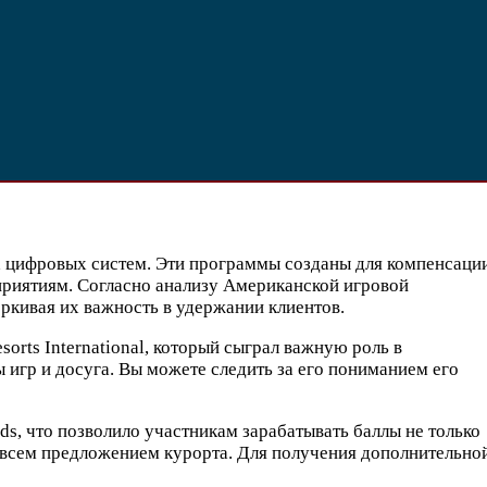
х цифровых систем. Эти программы созданы для компенсаци
оприятиям. Согласно анализу Американской игровой
ркивая их важность в удержании клиентов.
rts International, который сыграл важную роль в
 игр и досуга. Вы можете следить за его пониманием его
ds, что позволило участникам зарабатывать баллы не только
со всем предложением курорта. Для получения дополнительно