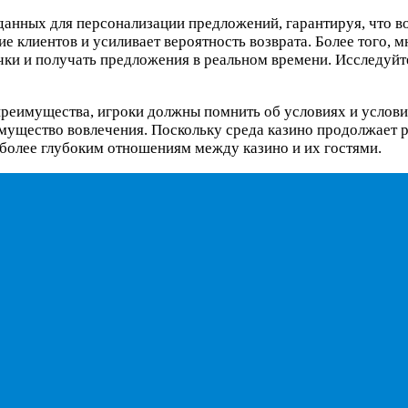
нных для персонализации предложений, гарантируя, что во
 клиентов и усиливает вероятность возврата. Более того, 
чки и получать предложения в реальном времени. Исследуйт
еимущества, игроки должны помнить об условиях и условия
мущество вовлечения. Поскольку среда казино продолжает р
 более глубоким отношениям между казино и их гостями.