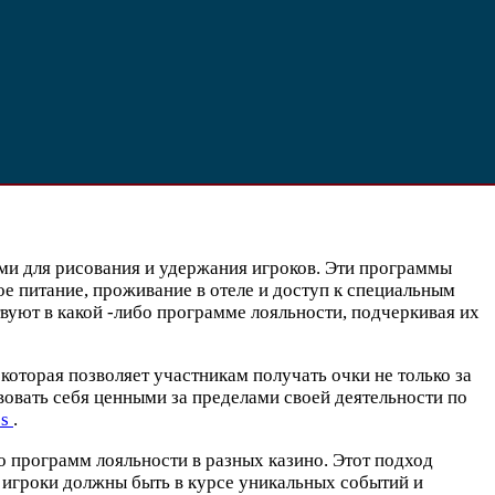
ми для рисования и удержания игроков. Эти программы
ое питание, проживание в отеле и доступ к специальным
вуют в какой -либо программе лояльности, подчеркивая их
которая позволяет участникам получать очки не только за
твовать себя ценными за пределами своей деятельности по
es
.
 программ лояльности в разных казино. Этот подход
 игроки должны быть в курсе уникальных событий и