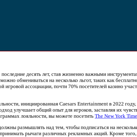
 последние десять лет, став жизненно важными инструмента
можно обмениваться на несколько льгот, таких как бесплатн
й игровой ассоциации, почти 70% посетителей казино участ
ности, инициированная Caesars Entertainment в 2022 году, 
подход улучшает общий опыт для игроков, заставляя их чувс
ограммах лояльности, вы можете посетить
The New York Tim
олжны размышлять над тем, чтобы подписаться на несколько
 принимать рычаги различных рекламных акций. Кроме того,