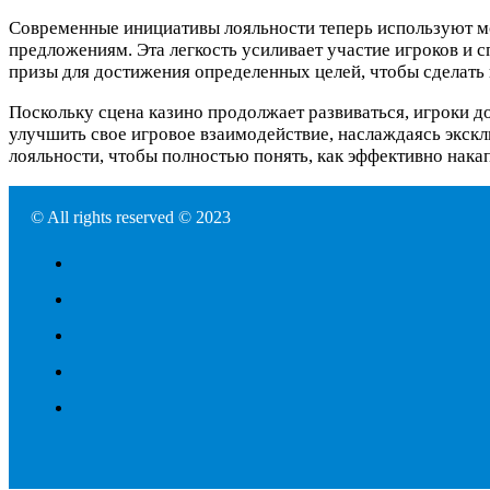
Современные инициативы лояльности теперь используют мо
предложениям. Эта легкость усиливает участие игроков и 
призы для достижения определенных целей, чтобы сделать
Поскольку сцена казино продолжает развиваться, игроки 
улучшить свое игровое взаимодействие, наслаждаясь экскл
лояльности, чтобы полностью понять, как эффективно накап
© All rights reserved © 2023