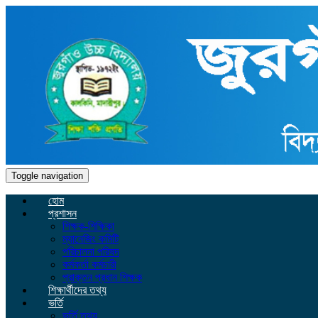
Toggle navigation
হোম
প্রশাসন
শিক্ষক-শিক্ষিকা
ম্যানেজিং কমিটি
পরিচালনা পরিষদ
কর্মকর্তা কর্মচারী
প্রাক্তন প্রধান শিক্ষক
শিক্ষার্থীদের তথ্য
ভর্তি
ভর্তি তথ্য