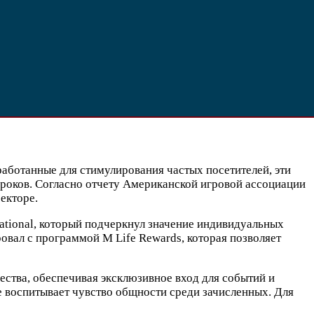
аботанные для стимулирования частых посетителей, эти
роков. Согласно отчету Американской игровой ассоциации
екторе.
ational, который подчеркнул значение индивидуальных
вал с программой M Life Rewards, которая позволяет
ества, обеспечивая эксклюзивное вход для событий и
е воспитывает чувство общности среди зачисленных. Для