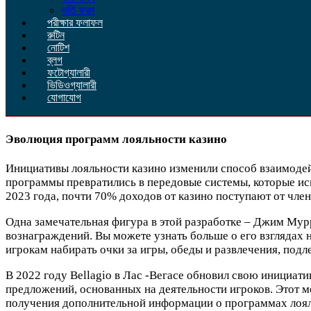
ভর্তি ফরম
পরীক্ষার ফলাফল
রুটিন
নোটিশ
ব্লগ
ফটোগ্যালারী
ভিডিওগ্যালারী
যোগাযোগ
Эволюция программ лояльности казино
Инициативы лояльности казино изменили способ взаимодей
программы превратились в передовые системы, которые ис
2023 года, почти 70% доходов от казино поступают от член
Одна замечательная фигура в этой разработке – Джим Мур
вознаграждений. Вы можете узнать больше о его взглядах 
игрокам набирать очки за игры, обеды и развлечения, под
В 2022 году Bellagio в Лас -Вегасе обновил свою инициат
предложений, основанных на деятельности игроков. Этот м
получения дополнительной информации о программах лоял