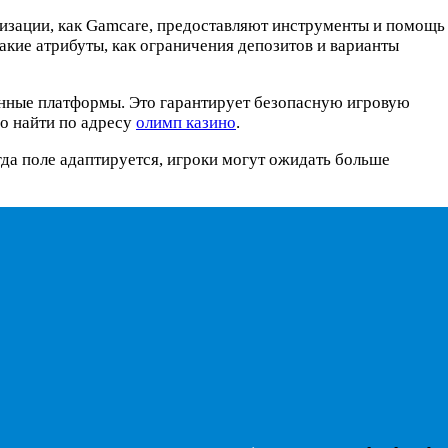
анизации, как Gamcare, предоставляют инструменты и помощь
акие атрибуты, как ограничения депозитов и варианты
анные платформы. Это гарантирует безопасную игровую
о найти по адресу
олимп казино
.
да поле адаптируется, игроки могут ожидать больше