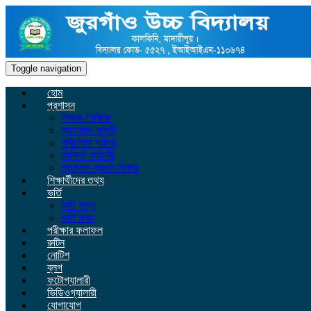
Toggle navigation
হোম
প্রশাসন
শিক্ষক-শিক্ষিকা
ম্যানেজিং কমিটি
পরিচালনা পরিষদ
কর্মকর্তা কর্মচারী
প্রাক্তন প্রধান শিক্ষক
শিক্ষার্থীদের তথ্য
ভর্তি
ভর্তি তথ্য
ভর্তি ফরম
পরীক্ষার ফলাফল
রুটিন
নোটিশ
ব্লগ
ফটোগ্যালারী
ভিডিওগ্যালারী
যোগাযোগ