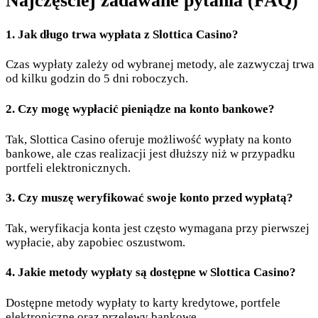
Najczęściej zadawane pytania (FAQ)
1. Jak długo trwa wypłata z Slottica Casino?
Czas wypłaty zależy od wybranej metody, ale zazwyczaj trwa
od kilku godzin do 5 dni roboczych.
2. Czy mogę wypłacić pieniądze na konto bankowe?
Tak, Slottica Casino oferuje możliwość wypłaty na konto
bankowe, ale czas realizacji jest dłuższy niż w przypadku
portfeli elektronicznych.
3. Czy muszę weryfikować swoje konto przed wypłatą?
Tak, weryfikacja konta jest często wymagana przy pierwszej
wypłacie, aby zapobiec oszustwom.
4. Jakie metody wypłaty są dostępne w Slottica Casino?
Dostępne metody wypłaty to karty kredytowe, portfele
elektroniczne oraz przelewy bankowe.