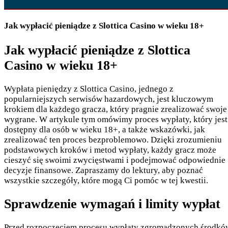
Jak wypłacić pieniądze z Slottica Casino w wieku 18+
Jak wypłacić pieniądze z Slottica
Casino w wieku 18+
Wypłata pieniędzy z Slottica Casino, jednego z
popularniejszych serwisów hazardowych, jest kluczowym
krokiem dla każdego gracza, który pragnie zrealizować swoje
wygrane. W artykule tym omówimy proces wypłaty, który jest
dostępny dla osób w wieku 18+, a także wskazówki, jak
zrealizować ten proces bezproblemowo. Dzięki zrozumieniu
podstawowych kroków i metod wypłaty, każdy gracz może
cieszyć się swoimi zwycięstwami i podejmować odpowiednie
decyzje finansowe. Zapraszamy do lektury, aby poznać
wszystkie szczegóły, które mogą Ci pomóc w tej kwestii.
Sprawdzenie wymagań i limity wypłat
Przed rozpoczęciem procesu wypłaty zgromadzonych środkó