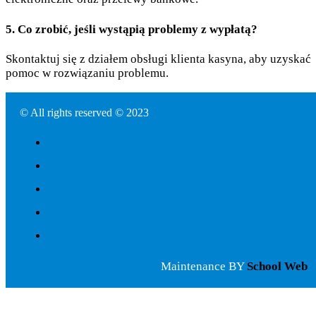
5. Co zrobić, jeśli wystąpią problemy z wypłatą?
Skontaktuj się z działem obsługi klienta kasyna, aby uzyskać
pomoc w rozwiązaniu problemu.
© All rights reserved © 2023
Maintenance BY
School Web