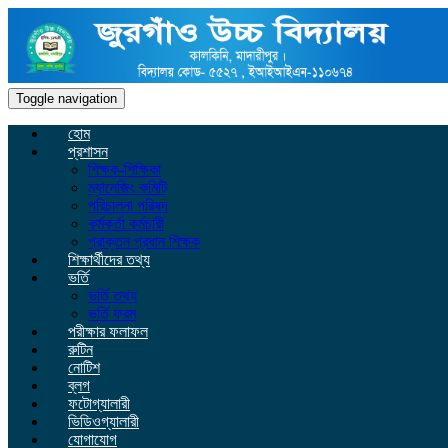
Toggle navigation
হোম
প্রশাসন
শিক্ষক-শিক্ষিকা
ম্যানেজিং কমিটি
পরিচালনা পরিষদ
কর্মকর্তা কর্মচারী
প্রাক্তন প্রধান শিক্ষক
শিক্ষার্থীদের তথ্য
ভর্তি
ভর্তি তথ্য
ভর্তি ফরম
পরীক্ষার ফলাফল
রুটিন
নোটিশ
ব্লগ
ফটোগ্যালারী
ভিডিওগ্যালারী
যোগাযোগ