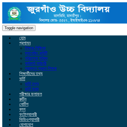
Toggle navigation
হোম
প্রশাসন
শিক্ষক-শিক্ষিকা
ম্যানেজিং কমিটি
পরিচালনা পরিষদ
কর্মকর্তা কর্মচারী
প্রাক্তন প্রধান শিক্ষক
শিক্ষার্থীদের তথ্য
ভর্তি
ভর্তি তথ্য
ভর্তি ফরম
পরীক্ষার ফলাফল
রুটিন
নোটিশ
ব্লগ
ফটোগ্যালারী
ভিডিওগ্যালারী
যোগাযোগ