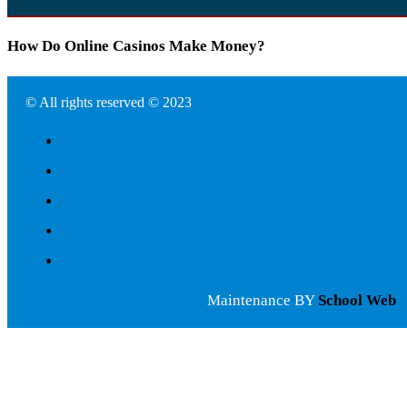
How Do Online Casinos Make Money?
© All rights reserved © 2023
Maintenance BY
School Web