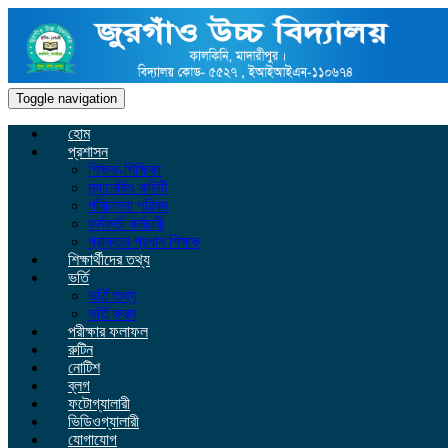
Toggle navigation
হোম
প্রশাসন
শিক্ষক-শিক্ষিকা
ম্যানেজিং কমিটি
পরিচালনা পরিষদ
কর্মকর্তা কর্মচারী
প্রাক্তন প্রধান শিক্ষক
শিক্ষার্থীদের তথ্য
ভর্তি
ভর্তি তথ্য
ভর্তি ফরম
পরীক্ষার ফলাফল
রুটিন
নোটিশ
ব্লগ
ফটোগ্যালারী
ভিডিওগ্যালারী
যোগাযোগ