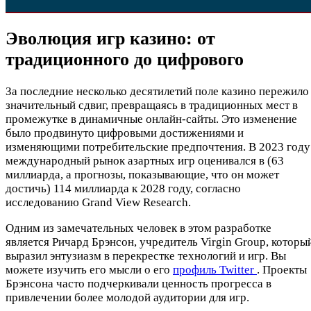
Эволюция игр казино: от
традиционного до цифрового
За последние несколько десятилетий поле казино пережило
значительный сдвиг, превращаясь в традиционных мест в
промежутке в динамичные онлайн-сайты. Это изменение
было продвинуто цифровыми достижениями и
изменяющими потребительские предпочтения. В 2023 году
международный рынок азартных игр оценивался в
(63
миллиарда, а прогнозы, показывающие, что он может
достичь) 114 миллиарда к 2028 году, согласно
исследованию Grand View Research.
Одним из замечательных человек в этом разработке
является Ричард Брэнсон, учредитель Virgin Group, которы
выразил энтузиазм в перекрестке технологий и игр. Вы
можете изучить его мысли о его
профиль Twitter
. Проекты
Брэнсона часто подчеркивали ценность прогресса в
привлечении более молодой аудитории для игр.