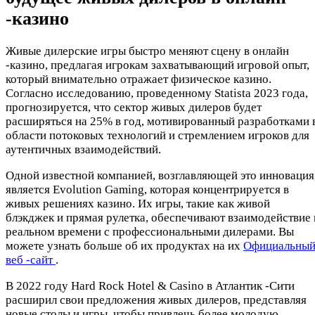
-казино
Живые дилерские игры быстро меняют сцену в онлайн
-казино, предлагая игрокам захватывающий игровой опыт,
который внимательно отражает физическое казино.
Согласно исследованию, проведенному Statista 2023 года,
прогнозируется, что сектор живых дилеров будет
расширяться на 25% в год, мотивированный разработками 
области потоковых технологий и стремлением игроков для
аутентичных взаимодействий.
Одной известной компанией, возглавляющей это инновация
является Evolution Gaming, которая концентрируется в
живых решениях казино. Их игры, такие как живой
блэкджек и прямая рулетка, обеспечивают взаимодействие 
реальном времени с профессиональными дилерами. Вы
можете узнать больше об их продуктах на их
Официальны
веб -сайт
.
В 2022 году Hard Rock Hotel & Casino в Атлантик -Сити
расширил свои предложения живых дилеров, представляя
новые столы и игры, чтобы привлечь более молодую