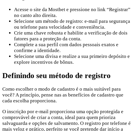
Acesse o site da Mostbet e pressione no link “Registrar”
no canto alto direita.
Selecione um método de registro: e-mail para segurança
ou telefone para velocidade e conveniência.
Crie uma chave robusta e habilite a verificação de dois
fatores para a proteção da conta.
Complete a sua perfil com dados pessoais exatos e
confirme a identidade.
Selecione uma divisa e realize a sua primeiro depósito e
explore incentivos de bônus.
Definindo seu método de registro
Como escolher o modo de cadastro é o mais suitável para
você? A princípio, pense nas as benefícios de cadastro que
cada escolha proporciona.
O inscrição por e-mail proporciona uma opção protegida e
comprovável de criar a conta, ideal para quem prioriza
salvaguarda e opções de salvamento. O registro por telefone é
mais veloz e prático, perfeito se você pretende dar início a