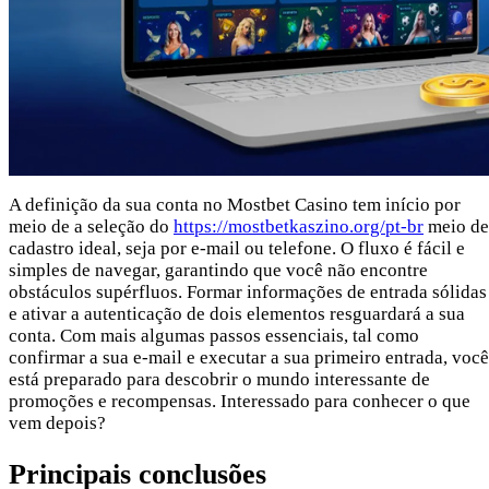
A definição da sua conta no Mostbet Casino tem início por
meio de a seleção do
https://mostbetkaszino.org/pt-br
meio de
cadastro ideal, seja por e-mail ou telefone. O fluxo é fácil e
simples de navegar, garantindo que você não encontre
obstáculos supérfluos. Formar informações de entrada sólidas
e ativar a autenticação de dois elementos resguardará a sua
conta. Com mais algumas passos essenciais, tal como
confirmar a sua e-mail e executar a sua primeiro entrada, você
está preparado para descobrir o mundo interessante de
promoções e recompensas. Interessado para conhecer o que
vem depois?
Principais conclusões