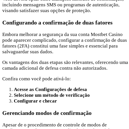
incluindo mensagens SMS ou programas de autenticação,
visando satisfazer suas opções de proteção.
Configurando a confirmação de duas fatores
Embora melhorar a segurança da sua conta Mostbet Casino
pode aparecer complicado, configurar a confirmação de duas
fatores (2FA) constitui uma fase simples e essencial para
salvaguardar suas dados.
Os vantagens dos duas etapas são relevantes, oferecendo uma
camada adicional de defesa contra não autorizados.
Confira como você pode ativá-lo:
Acesse as Configurações de defesa
Selecione um método de verificação
Configurar e checar
Gerenciando modos de confirmação
Apesar de o procedimento de controle de modos de