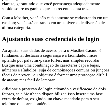
clareza, garantindo que você permaneça adequadamente
sabido sobre os ganhos que sua recente conta traz.
Com a Mostbet, você não está somente se cadastrando em um
cassino; você está entrando em um universo de diversão de
última categoria.
Ajustando suas credenciais de login
Ao ajustar suas dados de acesso para o Mostbet Casino, é
fundamental destacar a segurança e a facilidade. Inicie
optando por palavras-passe fortes, mas simples recordar.
Busque usar uma combinação de caracteres capi e bajas,
números e símbolos. Fuja de combinações comuns ou junções
fáceis de prever. Seu objetivo é formar uma protecção difícil
de atacar, mas fácil de lembrar.
Adicione a proteção do login ativando a verificação de dois
fatores, se a Mostbet a disponibilizar. Isso insere uma fase
extra de defesa, exigindo um chave mandado para o seu
telefone ou correspondência.