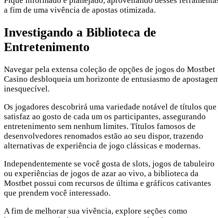
Fique informado e planejado, aproveitando desses ferramenta
a fim de uma vivência de apostas otimizada.
Investigando a Biblioteca de
Entretenimento
Navegar pela extensa coleção de opções de jogos do Mostbet
Casino desbloqueia um horizonte de entusiasmo de apostage
inesquecível.
Os jogadores descobrirá uma variedade notável de títulos que
satisfaz ao gosto de cada um os participantes, assegurando
entretenimento sem nenhum limites. Títulos famosos de
desenvolvedores renomados estão ao seu dispor, trazendo
alternativas de experiência de jogo clássicas e modernas.
Independentemente se você gosta de slots, jogos de tabuleiro
ou experiências de jogos de azar ao vivo, a biblioteca da
Mostbet possui com recursos de última e gráficos cativantes
que prendem você interessado.
A fim de melhorar sua vivência, explore seções como