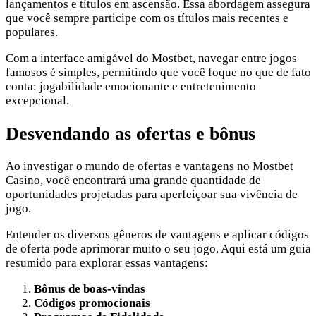
lançamentos e títulos em ascensão. Essa abordagem assegura
que você sempre participe com os títulos mais recentes e
populares.
Com a interface amigável do Mostbet, navegar entre jogos
famosos é simples, permitindo que você foque no que de fato
conta: jogabilidade emocionante e entretenimento
excepcional.
Desvendando as ofertas e bônus
Ao investigar o mundo de ofertas e vantagens no Mostbet
Casino, você encontrará uma grande quantidade de
oportunidades projetadas para aperfeiçoar sua vivência de
jogo.
Entender os diversos gêneros de vantagens e aplicar códigos
de oferta pode aprimorar muito o seu jogo. Aqui está um guia
resumido para explorar essas vantagens:
Bônus de boas-vindas
Códigos promocionais