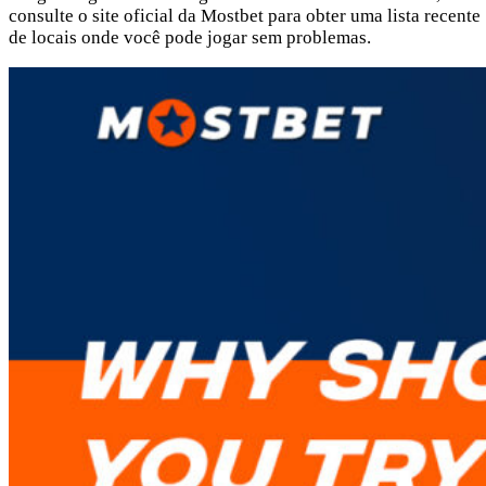
consulte o site oficial da Mostbet para obter uma lista recente
de locais onde você pode jogar sem problemas.