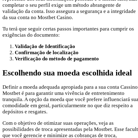
completar o seu perfil exige um método abrangente de
validação da conta. Isso assegura a segurança e a integridade
da sua conta no Mostbet Casino.
Tu terá que seguir certas passos importantes para cumprir os
exigências do documento:
Validação de Identificação
Confirmação de localização
Verificação do método de pagamento
Escolhendo sua moeda escolhida ideal
Definir a moeda adequada apropiada para a sua conta Cassino
Mostbet é para garantir uma vivência de entretenimento
tranquila. A opção da moeda que você prefere influenciará su
comodidade em geral, particularmente no que diz respeito a
depósitos e resgates.
Com o objetivo de otimizar suas operações, veja as
possibilidades de troca apresentadas pela Mostbet. Esse facul
que você gerencie e minimize as cobranças de troca,