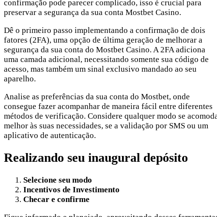
confirmação pode parecer complicado, isso é crucial para
preservar a segurança da sua conta Mostbet Casino.
Dê o primeiro passo implementando a confirmação de dois
fatores (2FA), uma opção de última geração de melhorar a
segurança da sua conta do Mostbet Casino. A 2FA adiciona
uma camada adicional, necessitando somente sua código de
acesso, mas também um sinal exclusivo mandado ao seu
aparelho.
Analise as preferências da sua conta do Mostbet, onde
consegue fazer acompanhar de maneira fácil entre diferentes
métodos de verificação. Considere qualquer modo se acomod
melhor às suas necessidades, se a validação por SMS ou um
aplicativo de autenticação.
Realizando seu inaugural depósito
Selecione seu modo
Incentivos de Investimento
Checar e confirme