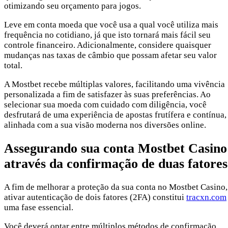
otimizando seu orçamento para jogos.
Leve em conta moeda que você usa a qual você utiliza mais
frequência no cotidiano, já que isto tornará mais fácil seu
controle financeiro. Adicionalmente, considere quaisquer
mudanças nas taxas de câmbio que possam afetar seu valor
total.
A Mostbet recebe múltiplas valores, facilitando uma vivência
personalizada a fim de satisfazer às suas preferências. Ao
selecionar sua moeda com cuidado com diligência, você
desfrutará de uma experiência de apostas frutífera e contínua,
alinhada com a sua visão moderna nos diversões online.
Assegurando sua conta Mostbet Casino
através da confirmação de duas fatores
A fim de melhorar a proteção da sua conta no Mostbet Casino,
ativar autenticação de dois fatores (2FA) constitui
tracxn.com
uma fase essencial.
Você deverá optar entre múltiplos métodos de confirmação,