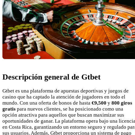
Descripción general de Gtbet
Gtbet es una plataforma de apuestas deportivas y juegos de
casino que ha captado la atención de jugadores en todo el
mundo. Con una oferta de bonos de hasta
€9,500
y
800 giros
gratis
para nuevos clientes, se ha posicionado como una
opción atractiva para aquellos que buscan maximizar sus
oportunidades de ganar. La plataforma opera bajo una licenci
en Costa Rica, garantizando un entorno seguro y regulado par
sus usuarios. Además, Gtbet proporciona un sistema de pago