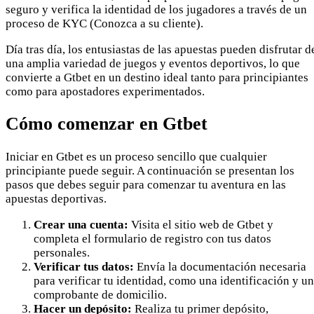
seguro y verifica la identidad de los jugadores a través de un
proceso de KYC (Conozca a su cliente).
Día tras día, los entusiastas de las apuestas pueden disfrutar d
una amplia variedad de juegos y eventos deportivos, lo que
convierte a Gtbet en un destino ideal tanto para principiantes
como para apostadores experimentados.
Cómo comenzar en Gtbet
Iniciar en Gtbet es un proceso sencillo que cualquier
principiante puede seguir. A continuación se presentan los
pasos que debes seguir para comenzar tu aventura en las
apuestas deportivas.
Crear una cuenta:
Visita el sitio web de Gtbet y
completa el formulario de registro con tus datos
personales.
Verificar tus datos:
Envía la documentación necesaria
para verificar tu identidad, como una identificación y un
comprobante de domicilio.
Hacer un depósito:
Realiza tu primer depósito,