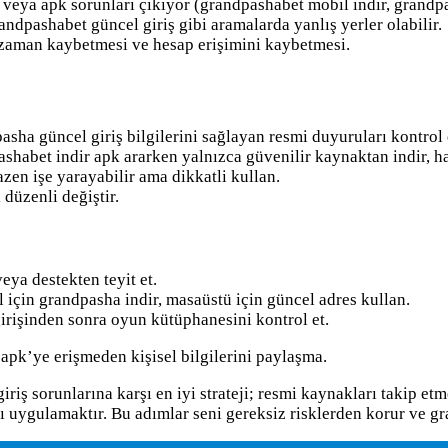
veya apk sorunları çıkıyor (grandpashabet mobil indir, grandp
andpashabet güncel giriş gibi aramalarda yanlış yerler olabilir.
 zaman kaybetmesi ve hesap erişimini kaybetmesi.
sha güncel giriş bilgilerini sağlayan resmi duyuruları kontrol 
shabet indir apk ararken yalnızca güvenilir kaynaktan indir, 
zen işe yarayabilir ama dikkatli kullan.
 düzenli değiştir.
ya destekten teyit et.
için grandpasha indir, masaüstü için güncel adres kullan.
irişinden sonra oyun kütüphanesini kontrol et.
apk’ye erişmeden kişisel bilgilerini paylaşma.
riş sorunlarına karşı en iyi strateji; resmi kaynakları takip 
ı uygulamaktır. Bu adımlar seni gereksiz risklerden korur ve gr