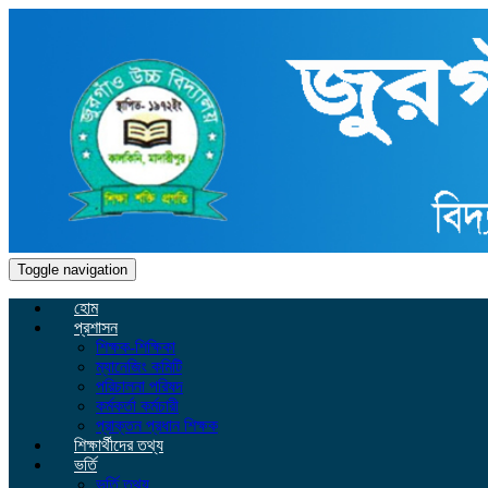
Toggle navigation
হোম
প্রশাসন
শিক্ষক-শিক্ষিকা
ম্যানেজিং কমিটি
পরিচালনা পরিষদ
কর্মকর্তা কর্মচারী
প্রাক্তন প্রধান শিক্ষক
শিক্ষার্থীদের তথ্য
ভর্তি
ভর্তি তথ্য