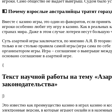
игроки. Само общество не выдает выигрыш. Судом было ус
💵 Почему взрослые австралийцы тратят гораз
Вместе с казино игры, это один из фаворитов, если принят
игроки особенно любят эту игру в казино. Как в реальных
странах мира. Даже в этом случае лотереи несут большую 
Суть азартной игры заключается, по мнению А.Я. В теории
только и не столько правила самой игры (игра сама по себе
организатором игры. Игра – соглашение о выигрыше между 
основано соглашение в азартной игре.
{
Текст научной работы на тему «Аза
законодательства»
|}
Это известно как преимущество казино в играх казино и коэ
электронные версии, в которые играют онлайн и в наземны