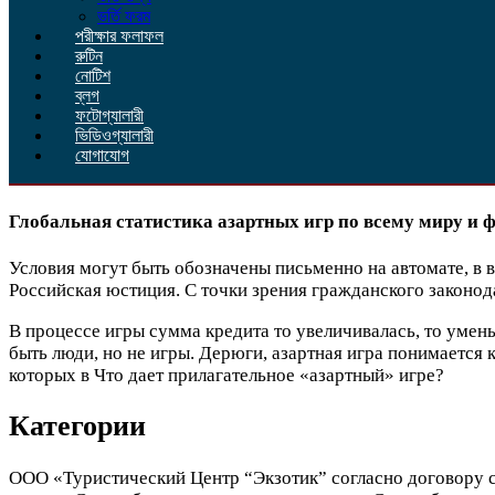
ভর্তি ফরম
পরীক্ষার ফলাফল
রুটিন
নোটিশ
ব্লগ
ফটোগ্যালারী
ভিডিওগ্যালারী
যোগাযোগ
Глобальная статистика азартных игр по всему миру и ф
Условия могут быть обозначены письменно на автомате, в в
Российская юстиция. С точки зрения гражданского законод
В процессе игры сумма кредита то увеличивалась, то умен
быть люди, но не игры. Дерюги, азартная игра понимается 
которых в Что дает прилагательное «азартный» игре?
Категории
ООО «Туристический Центр “Экзотик” согласно договору с