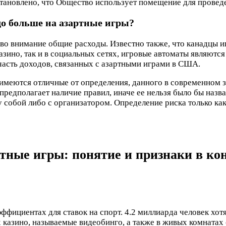
тановлено, что Общество использует помещение для провед
до больше на азартные игры?
ь во внимание общие расходы. Известно также, что канадцы 
 казино, так и в социальных сетях, игровые автоматы являю
часть доходов, связанных с азартными играми в США.
 имеются отличные от определения, данного в современном з
 предполагает наличие правил, иначе ее нельзя было бы назв
собой либо с организатором. Определение риска только как
ртные игры: понятие и признаки в ко
ффициентах для ставок на спорт. 4.2 миллиарда человек хотя
х казино, называемые видеобинго, а также в живых комнатах