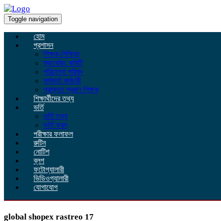
Toggle navigation
হোম
প্রশাসন
শিক্ষক-শিক্ষিকা
ম্যানেজিং কমিটি
পরিচালনা পরিষদ
কর্মকর্তা কর্মচারী
প্রাক্তন প্রধান শিক্ষক
শিক্ষার্থীদের তথ্য
ভর্তি
ভর্তি তথ্য
ভর্তি ফরম
পরীক্ষার ফলাফল
রুটিন
নোটিশ
ব্লগ
ফটোগ্যালারী
ভিডিওগ্যালারী
যোগাযোগ
global shopex rastreo 17