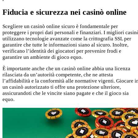
Fiducia e sicurezza nei casinò online
Scegliere un casinò online sicuro è fondamentale per
proteggere i propri dati personali e finanziari. I migliori casin
utilizzano tecnologie avanzate come la crittografia SSL per
garantire che tutte le informazioni siano al sicuro. Inoltre,
verificano l’identità dei giocatori per prevenire frodi e
garantire un ambiente di gioco equo.
È importante anche che un casinò online abbia una licenza
rilasciata da un’autorità competente, che ne attesta
l’affidabilità e la conformità alle normative vigenti. Giocare i
un casinò autorizzato ti offre una protezione ulteriore,
assicurandoti che le vincite siano pagate e che il gioco sia
equo.