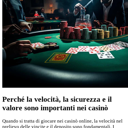
Perché la velocità, la sicurezza e il
valore sono importanti nei casinò
Quando si tratta di giocare nei casinò online, la velocità nel
prelievo delle vincite e il deposito sono fondamentali. I