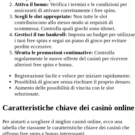
Attiva il bonus:
Verifica i termini e le condizioni per
assicurarti di attivare correttamente i free spins.
Scegli le slot appropriate:
Non tutte le slot
contribuiscono allo stesso modo ai requisiti di
scommessa. Controlla quali giochi sono idonei.
Gestisci il tuo bankroll:
Imposta un budget per utilizza
i tuoi free spins e segui un piano di gioco per evitare
perdite eccessive.
Sfrutta le promozioni continuative:
Controlla
regolarmente le nuove offerte del casinò per ricevere
ulteriori free spins e bonus.
Registrazione facile e veloce per iniziare rapidamente.
Possibilità di giocare senza rischiare il proprio denaro.
Aumento delle possibilità di vincita con le slot
selezionate.
Caratteristiche chiave dei casinò online
Per aiutarti a scegliere il miglior casinò online, ecco una
tabella che riassume le caratteristiche chiave dei casinò che
offrono free spins e bonus interessanti.