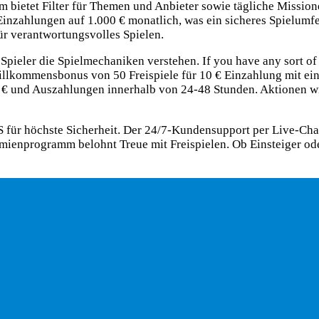
bietet Filter für Themen und Anbieter sowie tägliche Missionen
inzahlungen auf 1.000 € monatlich, was ein sicheres Spielumf
ür verantwortungsvolles Spielen.
Spieler die Spielmechaniken verstehen. If you have any sort of
Willkommensbonus von 50 Freispiele für 10 € Einzahlung mit ei
 und Auszahlungen innerhalb von 24-48 Stunden. Aktionen wie 
ür höchste Sicherheit. Der 24/7-Kundensupport per Live-Chat u
mienprogramm belohnt Treue mit Freispielen. Ob Einsteiger oder