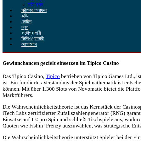
ভর্তি ফরম
পরীক্ষার ফলাফল
রুটিন
নোটিশ
ব্লগ
ফটোগ্যালারী
ভিডিওগ্যালারী
যোগাযোগ
Gewinnchancen gezielt einsetzen im Tipico Casino
Das Tipico Casino,
Tipico
betrieben von Tipico Games Ltd., is
ist. Ein fundiertes Verständnis der Spielmathematik ist entsc
können. Mit über 1.300 Slots von Novomatic bietet die Plattf
Marktführers.
Die Wahrscheinlichkeitstheorie ist das Kernstück der Casin
iTech Labs zertifizierter Zufallszahlengenerator (RNG) gara
Einsätze auf 1 € pro Spin und schließt Tischspiele aus, wodu
Quoten wie Fishin’ Frenzy auszuwählen, was strategische Ent
Die Wahrscheinlichkeitstheorie unterstützt Spieler bei der Ei