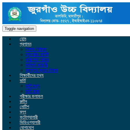
Toggle navigation
হোম
প্রশাসন
শিক্ষক-শিক্ষিকা
ম্যানেজিং কমিটি
পরিচালনা পরিষদ
কর্মকর্তা কর্মচারী
প্রাক্তন প্রধান শিক্ষক
শিক্ষার্থীদের তথ্য
ভর্তি
ভর্তি তথ্য
ভর্তি ফরম
পরীক্ষার ফলাফল
রুটিন
নোটিশ
ব্লগ
ফটোগ্যালারী
ভিডিওগ্যালারী
যোগাযোগ