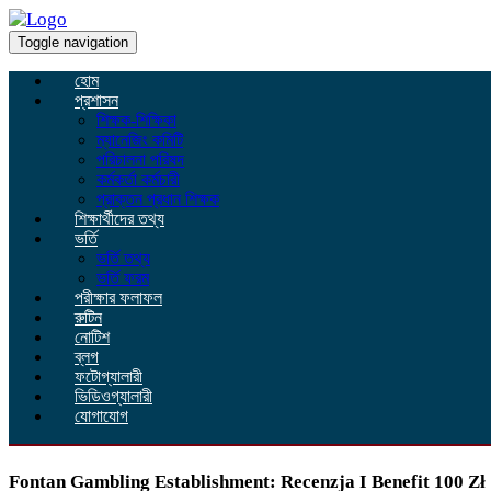
Toggle navigation
হোম
প্রশাসন
শিক্ষক-শিক্ষিকা
ম্যানেজিং কমিটি
পরিচালনা পরিষদ
কর্মকর্তা কর্মচারী
প্রাক্তন প্রধান শিক্ষক
শিক্ষার্থীদের তথ্য
ভর্তি
ভর্তি তথ্য
ভর্তি ফরম
পরীক্ষার ফলাফল
রুটিন
নোটিশ
ব্লগ
ফটোগ্যালারী
ভিডিওগ্যালারী
যোগাযোগ
Fontan Gambling Establishment: Recenzja I Benefit 100 Zł