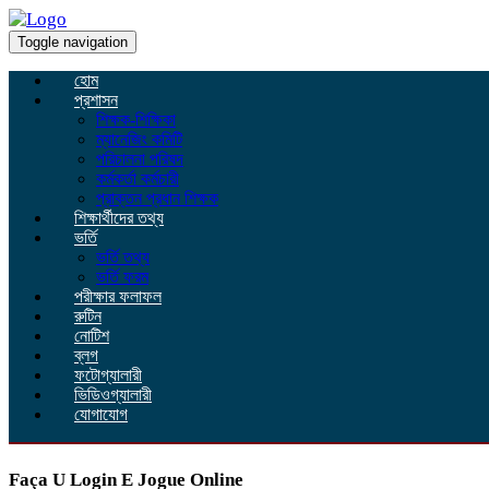
Toggle navigation
হোম
প্রশাসন
শিক্ষক-শিক্ষিকা
ম্যানেজিং কমিটি
পরিচালনা পরিষদ
কর্মকর্তা কর্মচারী
প্রাক্তন প্রধান শিক্ষক
শিক্ষার্থীদের তথ্য
ভর্তি
ভর্তি তথ্য
ভর্তি ফরম
পরীক্ষার ফলাফল
রুটিন
নোটিশ
ব্লগ
ফটোগ্যালারী
ভিডিওগ্যালারী
যোগাযোগ
Faça U Login E Jogue Online