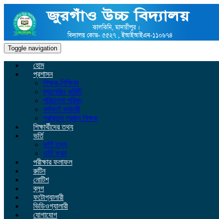
Toggle navigation
হোম
প্রশাসন
শিক্ষক-শিক্ষিকা
ম্যানেজিং কমিটি
পরিচালনা পরিষদ
কর্মকর্তা কর্মচারী
প্রাক্তন প্রধান শিক্ষক
শিক্ষার্থীদের তথ্য
ভর্তি
ভর্তি তথ্য
ভর্তি ফরম
পরীক্ষার ফলাফল
রুটিন
নোটিশ
ব্লগ
ফটোগ্যালারী
ভিডিওগ্যালারী
যোগাযোগ