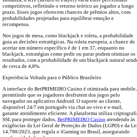
competitivos, refletindo o retorno teórico ao jogador a longo
prazo. Esses jogos oferecem chances de prêmios altos, com
probabilidades projetadas para equilibrar emoção e
recompensa.
Nos jogos de mesa, como blackjack e roleta, a probabilidade
guia as decisões estratégicas. Na roleta europeia, a chance de
acertar um número específico é de 1 em 37, enquanto no
blackjack, estratégias como pedir ou parar podem otimizar os
resultados, com a probabilidade de um blackjack natural send
de cerca de 4,8%.
Experiência Voltada para o Público Brasileiro
A interface do BetPRIMEIRO Casino é otimizada para mobile,
permitindo que os jogadores desfrutem dos jogos pelo
navegador ou aplicativo Android. O suporte ao cliente,
disponível 24/7 em português via chat ao vivo e e-mail,
garante atendimento eficiente. A plataforma utiliza criptograf
SSL para proteger dados,
BetPRIMEIRO Casino
atendendo às
exigências da Lei Geral de Proteção de Dados (LGPD) e da Le
14.790/2023, que regula o iGaming no Brasil, assegurando