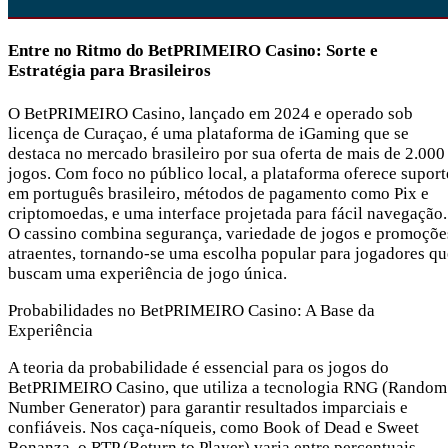
Entre no Ritmo do BetPRIMEIRO Casino: Sorte e
Estratégia para Brasileiros
O BetPRIMEIRO Casino, lançado em 2024 e operado sob
licença de Curaçao, é uma plataforma de iGaming que se
destaca no mercado brasileiro por sua oferta de mais de 2.000
jogos. Com foco no público local, a plataforma oferece suport
em português brasileiro, métodos de pagamento como Pix e
criptomoedas, e uma interface projetada para fácil navegação.
O cassino combina segurança, variedade de jogos e promoçõe
atraentes, tornando-se uma escolha popular para jogadores qu
buscam uma experiência de jogo única.
Probabilidades no BetPRIMEIRO Casino: A Base da
Experiência
A teoria da probabilidade é essencial para os jogos do
BetPRIMEIRO Casino, que utiliza a tecnologia RNG (Random
Number Generator) para garantir resultados imparciais e
confiáveis. Nos caça-níqueis, como Book of Dead e Sweet
Bonanza, o RTP (Return to Player) varia entre percentuais