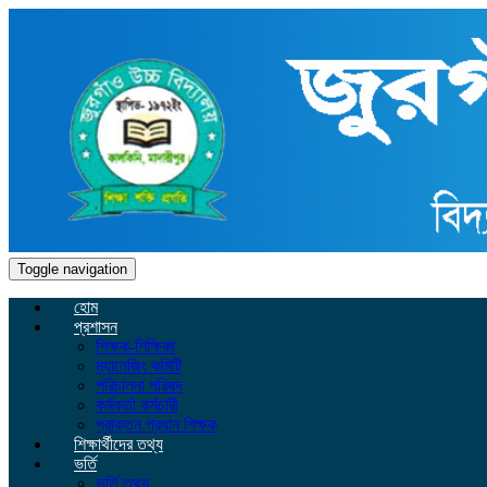
Toggle navigation
হোম
প্রশাসন
শিক্ষক-শিক্ষিকা
ম্যানেজিং কমিটি
পরিচালনা পরিষদ
কর্মকর্তা কর্মচারী
প্রাক্তন প্রধান শিক্ষক
শিক্ষার্থীদের তথ্য
ভর্তি
ভর্তি তথ্য