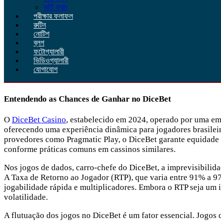
ভর্তি ফরম
পরীক্ষার ফলাফল
রুটিন
নোটিশ
ব্লগ
ফটোগ্যালারী
ভিডিওগ্যালারী
যোগাযোগ
Entendendo as Chances de Ganhar no DiceBet
O
DiceBet Casino
, estabelecido em 2024, operado por uma em
oferecendo uma experiência dinâmica para jogadores brasileiro
provedores como Pragmatic Play, o DiceBet garante equidade po
conforme práticas comuns em cassinos similares.
Nos jogos de dados, carro-chefe do DiceBet, a imprevisibili
A Taxa de Retorno ao Jogador (RTP), que varia entre 91% a 97
jogabilidade rápida e multiplicadores. Embora o RTP seja um i
volatilidade.
A flutuação dos jogos no DiceBet é um fator essencial. Jogos