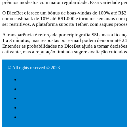
prêmios modestos com maior regularidade. Essa variedade perm
O DiceBet oferece um bônus de boas-vindas de 100% até R$2.
como cashback de 10% até R$1.000 e torneios semanais com p
ser restritivos. A plataforma suporta Tether, com saques proc
A transparência é reforçada por criptografia SSL, mas a lice
1 a 3 minutos, mas respostas por e-mail podem demorar até 24 
Entender as probabilidades no DiceBet ajuda a tomar decisõe
cativante, mas a reputação limitada sugere avaliação cuidados
© All rights reserved © 2023