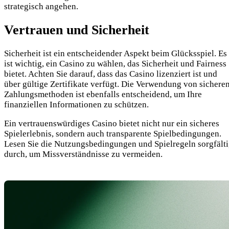
strategisch angehen.
Vertrauen und Sicherheit
Sicherheit ist ein entscheidender Aspekt beim Glücksspiel. Es
ist wichtig, ein Casino zu wählen, das Sicherheit und Fairness
bietet. Achten Sie darauf, dass das Casino lizenziert ist und
über gültige Zertifikate verfügt. Die Verwendung von sichere
Zahlungsmethoden ist ebenfalls entscheidend, um Ihre
finanziellen Informationen zu schützen.
Ein vertrauenswürdiges Casino bietet nicht nur ein sicheres
Spielerlebnis, sondern auch transparente Spielbedingungen.
Lesen Sie die Nutzungsbedingungen und Spielregeln sorgfält
durch, um Missverständnisse zu vermeiden.