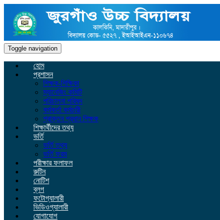
Toggle navigation
হোম
প্রশাসন
শিক্ষক-শিক্ষিকা
ম্যানেজিং কমিটি
পরিচালনা পরিষদ
কর্মকর্তা কর্মচারী
প্রাক্তন প্রধান শিক্ষক
শিক্ষার্থীদের তথ্য
ভর্তি
ভর্তি তথ্য
ভর্তি ফরম
পরীক্ষার ফলাফল
রুটিন
নোটিশ
ব্লগ
ফটোগ্যালারী
ভিডিওগ্যালারী
যোগাযোগ