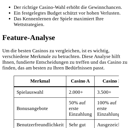
Der richtige Casino-Wahl erhöht die Gewinnchancen.
Ein festgelegtes Budget schützt vor hohen Verlusten.
Das Kennenlernen der Spiele maximiert Ihre
Wettstrategien.
Feature-Analyse
Um die besten Casinos zu vergleichen, ist es wichtig,
verschiedene Merkmale zu betrachten. Diese Analyse hilft
Ihnen, fundierte Entscheidungen zu treffen und das Casino zu
finden, das am besten zu Ihren Bedürfnissen passt.
Merkmal
Casino A
Casino B
Spielauswahl
2.000+
3.500+
50% auf
100% auf
Bonusangebote
erste
erste
Einzahlung
Einzahlung
Benutzerfreundlichkeit
Sehr gut
Ausgezeichnet