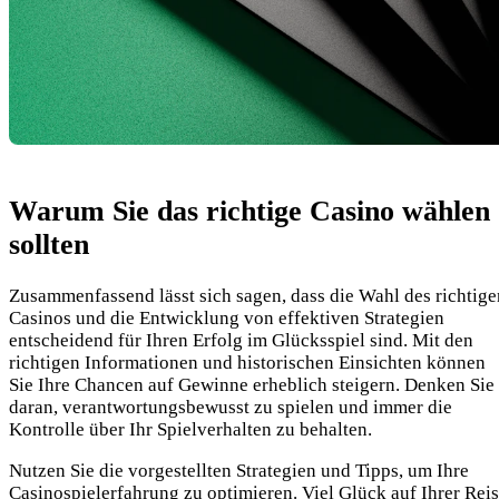
Warum Sie das richtige Casino wählen
sollten
Zusammenfassend lässt sich sagen, dass die Wahl des richtige
Casinos und die Entwicklung von effektiven Strategien
entscheidend für Ihren Erfolg im Glücksspiel sind. Mit den
richtigen Informationen und historischen Einsichten können
Sie Ihre Chancen auf Gewinne erheblich steigern. Denken Sie
daran, verantwortungsbewusst zu spielen und immer die
Kontrolle über Ihr Spielverhalten zu behalten.
Nutzen Sie die vorgestellten Strategien und Tipps, um Ihre
Casinospielerfahrung zu optimieren. Viel Glück auf Ihrer Rei