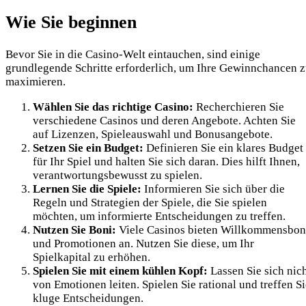
Wie Sie beginnen
Bevor Sie in die Casino-Welt eintauchen, sind einige
grundlegende Schritte erforderlich, um Ihre Gewinnchancen 
maximieren.
Wählen Sie das richtige Casino:
Recherchieren Sie
verschiedene Casinos und deren Angebote. Achten Sie
auf Lizenzen, Spieleauswahl und Bonusangebote.
Setzen Sie ein Budget:
Definieren Sie ein klares Budget
für Ihr Spiel und halten Sie sich daran. Dies hilft Ihnen,
verantwortungsbewusst zu spielen.
Lernen Sie die Spiele:
Informieren Sie sich über die
Regeln und Strategien der Spiele, die Sie spielen
möchten, um informierte Entscheidungen zu treffen.
Nutzen Sie Boni:
Viele Casinos bieten Willkommensbon
und Promotionen an. Nutzen Sie diese, um Ihr
Spielkapital zu erhöhen.
Spielen Sie mit einem kühlen Kopf:
Lassen Sie sich nic
von Emotionen leiten. Spielen Sie rational und treffen Si
kluge Entscheidungen.