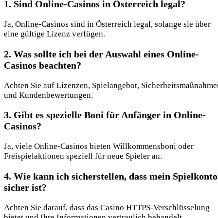
1. Sind Online-Casinos in Österreich legal?
Ja, Online-Casinos sind in Österreich legal, solange sie über
eine gültige Lizenz verfügen.
2. Was sollte ich bei der Auswahl eines Online-
Casinos beachten?
Achten Sie auf Lizenzen, Spielangebot, Sicherheitsmaßnahme
und Kundenbewertungen.
3. Gibt es spezielle Boni für Anfänger in Online-
Casinos?
Ja, viele Online-Casinos bieten Willkommensboni oder
Freispielaktionen speziell für neue Spieler an.
4. Wie kann ich sicherstellen, dass mein Spielkonto
sicher ist?
Achten Sie darauf, dass das Casino HTTPS-Verschlüsselung
bietet und Ihre Informationen vertraulich behandelt.