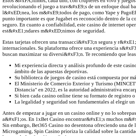
Estos &#xFA;ltimos, cada uno, con crupieres en vivo y juego
revolucionando el juego a trav&#xE9;s de un enfoque dual b
l&#xED;nea, los m&#xE9;todos de pago, como Yape y PagoEfect
punto importante es que Jugabet es reconocido dentro de la
seguro. En cuanto a confiabilidad, este casino de internet ope
est&#xE1;ndares m&#xED;nimos de seguridad.
Estas tarjetas ofrecen una transacci&#xF3;n segura y r&#xE1;pi
internacionales. Su plataforma ofrece una experiencia s&#xF
buscan maximizar su diversi&#xF3;n. Te recomiendo que leas 
Mi experiencia directa y análisis profundo de este casi
ámbito de las apuestas deportivas.
Su biblioteca de juegos de casino está compuesta por m
El Ministerio de Comercio Exterior y Turismo (MINCETUR
Distancia" en 2022, es la autoridad administrativa encar
Si bien cada casino online tiene su formato de registro o 
La legalidad y seguridad son fundamentales al elegir un 
Antes de empezar a jugar en un casino online y no lo sobrepa
a&#xF1;os. En 1xBet Casino encontrar&#xE1;s muchos m&#xE9;t
Sin embargo, Bet365 Casino no desentona ofreciendo una de la
Microgaming, Spin Casino prioriza la calidad sobre la cantida