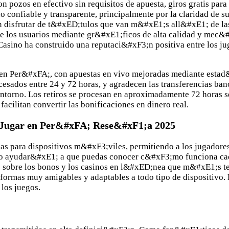
on pozos en efectivo sin requisitos de apuesta, giros gratis pa
onfiable y transparente, principalmente por la claridad de sus
en disfrutar de t&#xED;tulos que van m&#xE1;s all&#xE1; de la
de los usuarios mediante gr&#xE1;ficos de alta calidad y mec&
asino ha construido una reputaci&#xF3;n positiva entre los j
n Per&#xFA;, con apuestas en vivo mejoradas mediante estad&#
rocesados entre 24 y 72 horas, y agradecen las transferencias ba
l entorno. Los retiros se procesan en aproximadamente 72 horas
acilitan convertir las bonificaciones en dinero real.
 Jugar en Per&#xFA; Rese&#xF1;a 2025
 para dispositivos m&#xF3;viles, permitiendo a los jugadores j
 esto ayudar&#xE1; a que puedas conocer c&#xF3;mo funciona ca
sobre los bonos y los casinos en l&#xED;nea que m&#xE1;s te p
taformas muy amigables y adaptables a todo tipo de dispositivo.
los juegos.