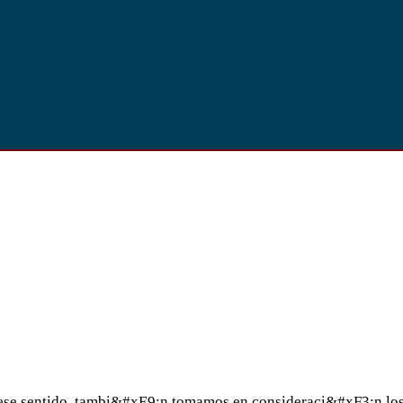
 En ese sentido, tambi&#xE9;n tomamos en consideraci&#xF3;n lo