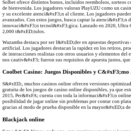
Solbet ofrece distintos bonos, incluidos reembolsos, sorteos c
de bienvenida. Los jugadores valoran PlayUZU como un casino c
y su excelente atenci&#xF3;n al cliente. Los jugadores pued
avanzados. Con estos juegos, busca captar la atenci&#xF3;n 
innovaci&#xF3;n tecnol&#xF3;gica. Lanzado en 2020, Ultra C
2,000 t&#xED;tulos.
Wazamba destaca por ser l&#xED;der en apuestas deportivas e
artificial. Los jugadores destacan la rapidez en los retiros, p
de interacciones realistas con otros usuarios y elementos de
nos cautiv&#xF3; fueron sus requisitos de apuesta justos, que f
Coolbet Casino: Juegos Disponibles y C&#xF3;mo
S&#xED;, muchos casinos online ofrecen versiones optimizadas
gratuita de los juegos de casino online disponibles, ya que
2015, Per&#xFA; cuenta con toda la informaci&#xF3;n online 
posibilidad de jugar online sin problemas por contar con pla
gracias al modo de prueba disponible en la mayor&#xED;a de 
Blackjack online