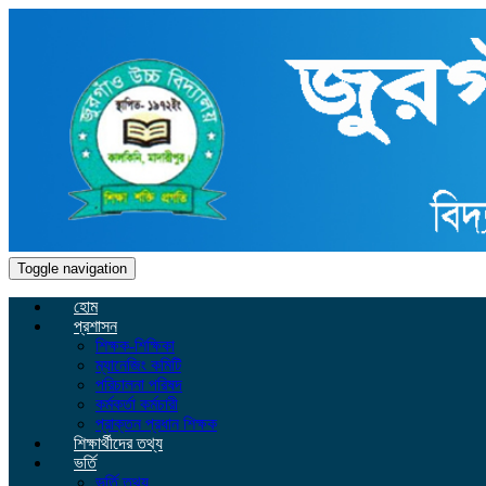
Toggle navigation
হোম
প্রশাসন
শিক্ষক-শিক্ষিকা
ম্যানেজিং কমিটি
পরিচালনা পরিষদ
কর্মকর্তা কর্মচারী
প্রাক্তন প্রধান শিক্ষক
শিক্ষার্থীদের তথ্য
ভর্তি
ভর্তি তথ্য