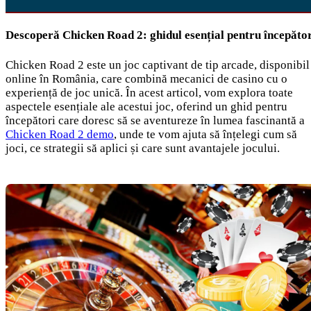
Descoperă Chicken Road 2: ghidul esențial pentru începăto
Chicken Road 2 este un joc captivant de tip arcade, disponibil
online în România, care combină mecanici de casino cu o
experiență de joc unică. În acest articol, vom explora toate
aspectele esențiale ale acestui joc, oferind un ghid pentru
începători care doresc să se aventureze în lumea fascinantă a
Chicken Road 2 demo
, unde te vom ajuta să înțelegi cum să
joci, ce strategii să aplici și care sunt avantajele jocului.