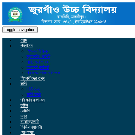
Toggle navigation
হোম
প্রশাসন
শিক্ষক-শিক্ষিকা
ম্যানেজিং কমিটি
পরিচালনা পরিষদ
কর্মকর্তা কর্মচারী
প্রাক্তন প্রধান শিক্ষক
শিক্ষার্থীদের তথ্য
ভর্তি
ভর্তি তথ্য
ভর্তি ফরম
পরীক্ষার ফলাফল
রুটিন
নোটিশ
ব্লগ
ফটোগ্যালারী
ভিডিওগ্যালারী
যোগাযোগ