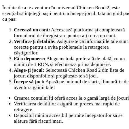
Înainte de a te aventura în universul Chicken Road 2, este
esențial să înțelegi pașii pentru a începe jocul. Iată un ghid pa
cu pas:
Creează un cont:
Accesează platforma și completează
formularul de înregistrare pentru a-ți crea un cont.
Verifică-ți detaliile:
Asigură-te că informațiile tale sunt
corecte pentru a evita problemele la retragerea
câștigurilor.
Fă o depunere:
Alege metoda preferată de plată, cu un
minim de 1 RON, și efectuează prima depunere.
Alege-ți jocul:
Selectează Chicken Road 2 din lista de
jocuri disponibile și pregătește-te să joci.
Începe să joci:
Apasă pe butonul de start și bucură-te de
aventura găinii tale!
Crearea contului îți oferă acces la o gamă largă de jocuri
Verificarea detaliilor asigură un proces mai rapid de
retragere.
Depozitul minim accesibil permite începătorilor să se
alăture fără riscuri mari.