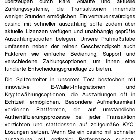
überzeugen durch klare Abläufe und aktuelle
Zahlungssysteme, die Transaktionen innerhalb
weniger Stunden ermöglichen. Ein vertrauenswürdiges
casino mit schneller auszahlung sollte zudem über
aktuelle Lizenzen verfügen und unabhängig geprüfte
Auszahlungsquoten belegen. Unsere Prüfmaßstäbe
umfassen neben der reinen Geschwindigkeit auch
Faktoren wie einfache Bedienung, Support und
verschiedene Zahlungsoptionen, um Ihnen eine
fundierte Entscheidungsgrundlage zu bieten.
Die Spitzenreiter in unserem Test bestechen mit
innovative E-Wallet-Integrationen und
Kryptowährungsoptionen, die Auszahlungen oft in
Echtzeit ermöglichen. Besondere Aufmerksamkeit
verdienen Plattformen, die auf umständliche
Authentifizierungsprozesse bei jeder Transaktion
verzichten und stattdessen auf zeitgemäße KYC-
Lösungen setzen. Wenn Sie ein casino mit schneller
auszahlung mit optimaler Performance suchen,