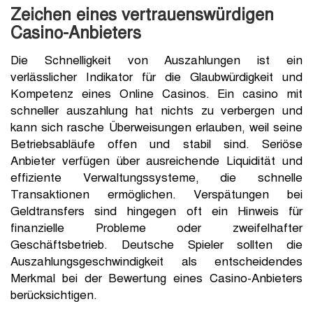
Zeichen eines vertrauenswürdigen
Casino-Anbieters
Die Schnelligkeit von Auszahlungen ist ein
verlässlicher Indikator für die Glaubwürdigkeit und
Kompetenz eines Online Casinos. Ein casino mit
schneller auszahlung hat nichts zu verbergen und
kann sich rasche Überweisungen erlauben, weil seine
Betriebsabläufe offen und stabil sind. Seriöse
Anbieter verfügen über ausreichende Liquidität und
effiziente Verwaltungssysteme, die schnelle
Transaktionen ermöglichen. Verspätungen bei
Geldtransfers sind hingegen oft ein Hinweis für
finanzielle Probleme oder zweifelhafter
Geschäftsbetrieb. Deutsche Spieler sollten die
Auszahlungsgeschwindigkeit als entscheidendes
Merkmal bei der Bewertung eines Casino-Anbieters
berücksichtigen.