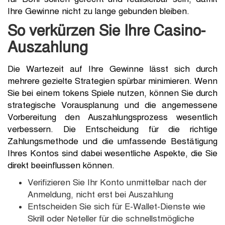
Ihre Gewinne nicht zu lange gebunden bleiben.
So verkürzen Sie Ihre Casino-
Auszahlung
Die Wartezeit auf Ihre Gewinne lässt sich durch
mehrere gezielte Strategien spürbar minimieren. Wenn
Sie bei einem tokens Spiele nutzen, können Sie durch
strategische Vorausplanung und die angemessene
Vorbereitung den Auszahlungsprozess wesentlich
verbessern. Die Entscheidung für die richtige
Zahlungsmethode und die umfassende Bestätigung
Ihres Kontos sind dabei wesentliche Aspekte, die Sie
direkt beeinflussen können.
Verifizieren Sie Ihr Konto unmittelbar nach der
Anmeldung, nicht erst bei Auszahlung
Entscheiden Sie sich für E-Wallet-Dienste wie
Skrill oder Neteller für die schnellstmögliche