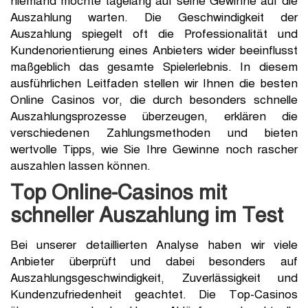
niemand möchte tagelang auf seine Gewinne auf die
Auszahlung warten. Die Geschwindigkeit der
Auszahlung spiegelt oft die Professionalität und
Kundenorientierung eines Anbieters wider beeinflusst
maßgeblich das gesamte Spielerlebnis. In diesem
ausführlichen Leitfaden stellen wir Ihnen die besten
Online Casinos vor, die durch besonders schnelle
Auszahlungsprozesse überzeugen, erklären die
verschiedenen Zahlungsmethoden und bieten
wertvolle Tipps, wie Sie Ihre Gewinne noch rascher
auszahlen lassen können.
Top Online-Casinos mit
schneller Auszahlung im Test
Bei unserer detaillierten Analyse haben wir viele
Anbieter überprüft und dabei besonders auf
Auszahlungsgeschwindigkeit, Zuverlässigkeit und
Kundenzufriedenheit geachtet. Die Top-Casinos