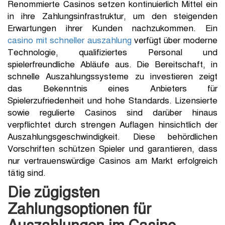
Renommierte Casinos setzen kontinuierlich Mittel ein
in ihre Zahlungsinfrastruktur, um den steigenden
Erwartungen ihrer Kunden nachzukommen. Ein
casino mit schneller auszahlung
verfügt über moderne
Technologie, qualifiziertes Personal und
spielerfreundliche Abläufe aus. Die Bereitschaft, in
schnelle Auszahlungssysteme zu investieren zeigt
das Bekenntnis eines Anbieters für
Spielerzufriedenheit und hohe Standards. Lizensierte
sowie regulierte Casinos sind darüber hinaus
verpflichtet durch strengen Auflagen hinsichtlich der
Auszahlungsgeschwindigkeit. Diese behördlichen
Vorschriften schützen Spieler und garantieren, dass
nur vertrauenswürdige Casinos am Markt erfolgreich
tätig sind.
Die zügigsten
Zahlungsoptionen für