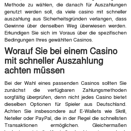
Methode zu wählen, die danach für Auszahlungen
genutzt werden soll, da viele casino mit schneller
auszahlung aus Sicherheitsgründen verlangen, dass
Gewinne über denselben Weg überwiesen werden.
Erkundigen Sie sich im Voraus über die spezifischen
Bedingungen Ihres gewählten Casinos.
Worauf Sie bei einem Casino
mit schneller Auszahlung
achten müssen
Bei der Wahl eines passenden Casinos sollten Sie
zunächst die verfügbaren Zahlungsmethoden
sorgfältig überprüfen, denn nicht jedes Casino bietet
dieselben Optionen für Spieler aus Deutschland.
Achten Sie insbesondere auf E-Wallets wie Skrill,
Neteller oder PayPal, die in der Regel die schnellsten
Transaktionen ermöglichen. Gleichermaßen