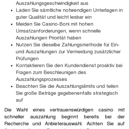
Auszahlungsgeschwindigkeit aus
Laden Sie sämtliche notwendigen Unterlagen in
guter Qualität und leicht lesbar ein
Meiden Sie Casino-Boni mit hohen
Umsatzanforderungen, wenn schnelle
Auszahlungen Priorität haben
Nutzen Sie dieselbe Zahlungsmethode für Ein-
und Auszahlungen zur Vermeidung zusätzlicher
Prüfungen
Kontaktieren Sie den Kundendienst proaktiv bei
Fragen zum Beschleunigen des
Auszahlungsprozesses
Beachten Sie die Auszahlungslimits und teilen
Sie große Beträge gegebenenfalls strategisch
auf
Die Wahl eines vertrauenswürdigen casino mit
schneller auszahlung beginnt bereits bei der
Recherche und Anbieterauswahl. Achten Sie auf