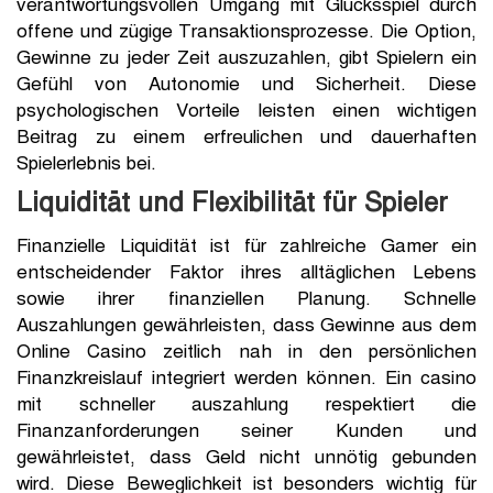
verantwortungsvollen Umgang mit Glücksspiel durch
offene und zügige Transaktionsprozesse. Die Option,
Gewinne zu jeder Zeit auszuzahlen, gibt Spielern ein
Gefühl von Autonomie und Sicherheit. Diese
psychologischen Vorteile leisten einen wichtigen
Beitrag zu einem erfreulichen und dauerhaften
Spielerlebnis bei.
Liquidität und Flexibilität für Spieler
Finanzielle Liquidität ist für zahlreiche Gamer ein
entscheidender Faktor ihres alltäglichen Lebens
sowie ihrer finanziellen Planung. Schnelle
Auszahlungen gewährleisten, dass Gewinne aus dem
Online Casino zeitlich nah in den persönlichen
Finanzkreislauf integriert werden können. Ein casino
mit schneller auszahlung respektiert die
Finanzanforderungen seiner Kunden und
gewährleistet, dass Geld nicht unnötig gebunden
wird. Diese Beweglichkeit ist besonders wichtig für