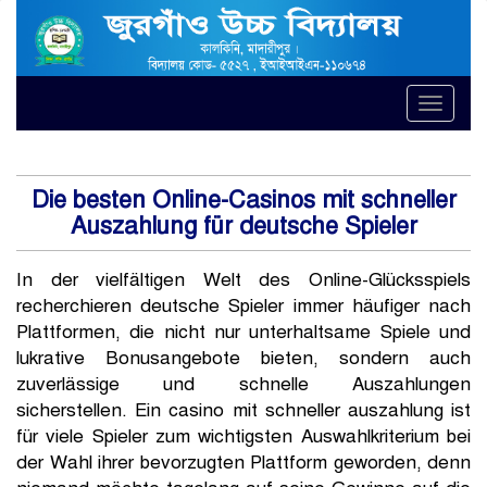
Toggle
naviga
Die besten Online-Casinos mit schneller
Auszahlung für deutsche Spieler
In der vielfältigen Welt des Online-Glücksspiels
recherchieren deutsche Spieler immer häufiger nach
Plattformen, die nicht nur unterhaltsame Spiele und
lukrative Bonusangebote bieten, sondern auch
zuverlässige und schnelle Auszahlungen
sicherstellen. Ein casino mit schneller auszahlung ist
für viele Spieler zum wichtigsten Auswahlkriterium bei
der Wahl ihrer bevorzugten Plattform geworden, denn