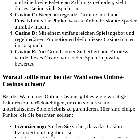
und eine breite Palette an Zahlungsmethoden, zieht
dieses Casino viele Spieler an.
Casino C:
Bietet aufregende Turniere und hohe
Einsatzlimits für Plinko, was es für hochriskante Spieler
attraktiv macht.
Casino D:
Mit einem umfangreichen Spielangebot und
regelmäßigen Promotionen bleibt dieses Casino immer
im Gespräch.
Casino E:
Auf Grund seiner Sicherheit und Fairness
wurde dieses Casino von vielen Spielern positiv
bewertet.
Worauf sollte man bei der Wahl eines Online-
Casinos achten?
Bei der Wahl eines Online-Casinos gibt es viele wichtige
Faktoren zu berücksichtigen, um ein sicheres und
unterhaltsames Spielerlebnis zu garantieren. Hier sind einige
Punkte, die Sie beachten sollten:
Lizenzierung:
Stellen Sie sicher, dass das Casino
lizenziert und reguliert ist.