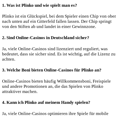
1. Was ist Plinko und wie spielt man es?
Plinko ist ein Glückspiel, bei dem Spieler einen Chip von obe
nach unten auf ein Gitterfeld fallen lassen. Der Chip springt
von den Stiften ab und landet in einer Gewinnzone.
2. Sind Online-Casinos in Deutschland sicher?
Ja, viele Online-Casinos sind lizenziert und reguliert, was
bedeutet, dass sie sicher sind. Es ist wichtig, auf die Lizenz zu
achten.
3. Welche Boni bieten Online-Casinos für Plinko an?
Online-Casinos bieten häufig Willkommensboni, Freispiele
und andere Promotionen an, die das Spielen von Plinko
attraktiver machen.
4. Kann ich Plinko auf meinem Handy spielen?
Ja, viele Online-Casinos optimieren ihre Spiele für mobile