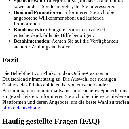
Spieleauswahl:
Überprüfen Sie, ob das Casino Plinko
sowie andere Spiele anbietet, die Sie interessieren.
Boni und Promotionen:
Informieren Sie sich über
angebotene Willkommensboni und laufende
Promotionen.
Kundenservice:
Ein guter Kundenservice ist
entscheidend, falls Sie Hilfe benötigen.
Bezahlmethoden:
Achten Sie auf die Verfügbarkeit
sicherer Zahlungsmethoden.
Fazit
Die Beliebtheit von Plinko in den Online-Casinos in
Deutschland nimmt stetig zu. Die Auswahl des richtigen
Casinos, das Plinko anbietet, ist von entscheidender
Bedeutung, um ein unterhaltsames und sicheres Spielerlebnis
zu gewährleisten. Informieren Sie sich über die verschiedene
Plattformen und deren Angebote, um die beste Wahl zu treffe
plinko deutschland
.
Häufig gestellte Fragen (FAQ)