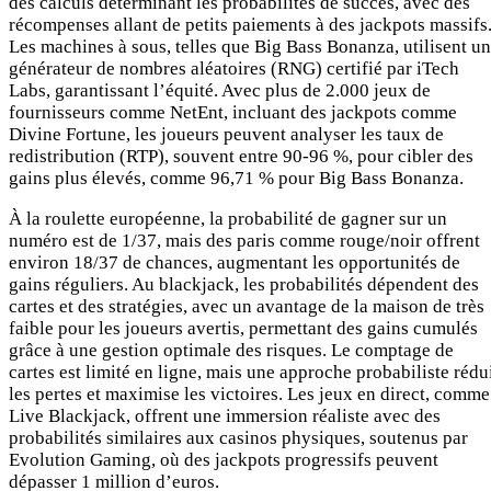
des calculs déterminant les probabilités de succès, avec des
récompenses allant de petits paiements à des jackpots massifs
Les machines à sous, telles que Big Bass Bonanza, utilisent un
générateur de nombres aléatoires (RNG) certifié par iTech
Labs, garantissant l’équité. Avec plus de 2.000 jeux de
fournisseurs comme NetEnt, incluant des jackpots comme
Divine Fortune, les joueurs peuvent analyser les taux de
redistribution (RTP), souvent entre 90-96 %, pour cibler des
gains plus élevés, comme 96,71 % pour Big Bass Bonanza.
À la roulette européenne, la probabilité de gagner sur un
numéro est de 1/37, mais des paris comme rouge/noir offrent
environ 18/37 de chances, augmentant les opportunités de
gains réguliers. Au blackjack, les probabilités dépendent des
cartes et des stratégies, avec un avantage de la maison de très
faible pour les joueurs avertis, permettant des gains cumulés
grâce à une gestion optimale des risques. Le comptage de
cartes est limité en ligne, mais une approche probabiliste rédu
les pertes et maximise les victoires. Les jeux en direct, comme
Live Blackjack, offrent une immersion réaliste avec des
probabilités similaires aux casinos physiques, soutenus par
Evolution Gaming, où des jackpots progressifs peuvent
dépasser 1 million d’euros.