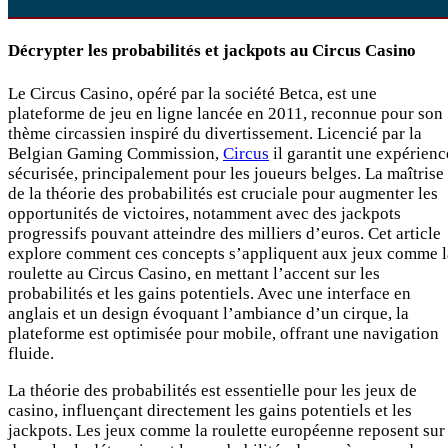
Décrypter les probabilités et jackpots au Circus Casino
Le Circus Casino, opéré par la société Betca, est une
plateforme de jeu en ligne lancée en 2011, reconnue pour son
thème circassien inspiré du divertissement. Licencié par la
Belgian Gaming Commission,
Circus
il garantit une expérienc
sécurisée, principalement pour les joueurs belges. La maîtrise
de la théorie des probabilités est cruciale pour augmenter les
opportunités de victoires, notamment avec des jackpots
progressifs pouvant atteindre des milliers d’euros. Cet article
explore comment ces concepts s’appliquent aux jeux comme l
roulette au Circus Casino, en mettant l’accent sur les
probabilités et les gains potentiels. Avec une interface en
anglais et un design évoquant l’ambiance d’un cirque, la
plateforme est optimisée pour mobile, offrant une navigation
fluide.
La théorie des probabilités est essentielle pour les jeux de
casino, influençant directement les gains potentiels et les
jackpots. Les jeux comme la roulette européenne reposent sur