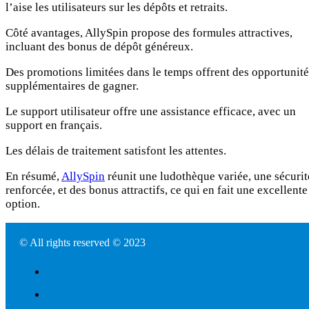
l’aise les utilisateurs sur les dépôts et retraits.
Côté avantages, AllySpin propose des formules attractives,
incluant des bonus de dépôt généreux.
Des promotions limitées dans le temps offrent des opportunité
supplémentaires de gagner.
Le support utilisateur offre une assistance efficace, avec un
support en français.
Les délais de traitement satisfont les attentes.
En résumé,
AllySpin
réunit une ludothèque variée, une sécurit
renforcée, et des bonus attractifs, ce qui en fait une excellente
option.
© All rights reserved © 2023