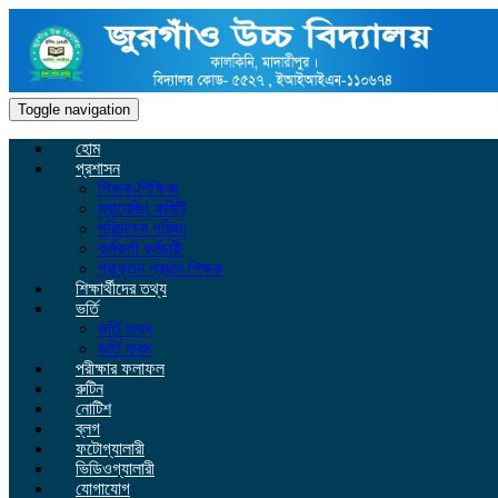
Toggle navigation
হোম
প্রশাসন
শিক্ষক-শিক্ষিকা
ম্যানেজিং কমিটি
পরিচালনা পরিষদ
কর্মকর্তা কর্মচারী
প্রাক্তন প্রধান শিক্ষক
শিক্ষার্থীদের তথ্য
ভর্তি
ভর্তি তথ্য
ভর্তি ফরম
পরীক্ষার ফলাফল
রুটিন
নোটিশ
ব্লগ
ফটোগ্যালারী
ভিডিওগ্যালারী
যোগাযোগ