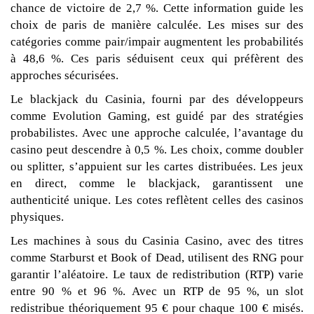
chance de victoire de 2,7 %. Cette information guide les
choix de paris de manière calculée. Les mises sur des
catégories comme pair/impair augmentent les probabilités
à 48,6 %. Ces paris séduisent ceux qui préfèrent des
approches sécurisées.
Le blackjack du Casinia, fourni par des développeurs
comme Evolution Gaming, est guidé par des stratégies
probabilistes. Avec une approche calculée, l’avantage du
casino peut descendre à 0,5 %. Les choix, comme doubler
ou splitter, s’appuient sur les cartes distribuées. Les jeux
en direct, comme le blackjack, garantissent une
authenticité unique. Les cotes reflètent celles des casinos
physiques.
Les machines à sous du Casinia Casino, avec des titres
comme Starburst et Book of Dead, utilisent des RNG pour
garantir l’aléatoire. Le taux de redistribution (RTP) varie
entre 90 % et 96 %. Avec un RTP de 95 %, un slot
redistribue théoriquement 95 € pour chaque 100 € misés.