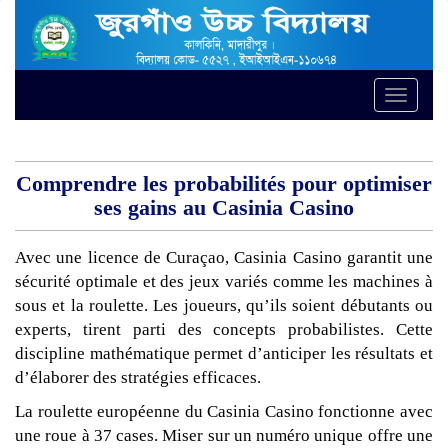
Toggle
naviga
Comprendre les probabilités pour optimiser
ses gains au Casinia Casino
Avec une licence de Curaçao, Casinia Casino garantit une
sécurité optimale et des jeux variés comme les machines à
sous et la roulette. Les joueurs, qu’ils soient débutants ou
experts, tirent parti des concepts probabilistes. Cette
discipline mathématique permet d’anticiper les résultats et
d’élaborer des stratégies efficaces.
La roulette européenne du Casinia Casino fonctionne avec
une roue à 37 cases. Miser sur un numéro unique offre une