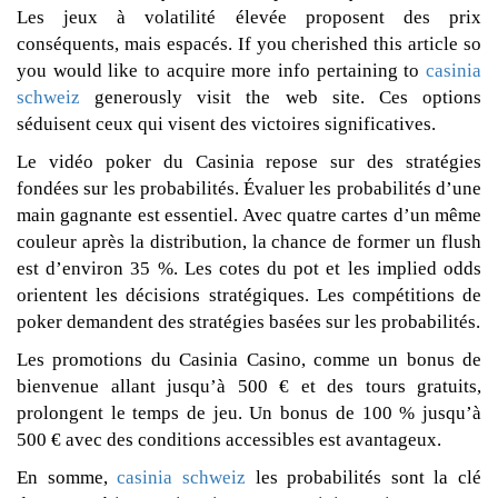
Les jeux à volatilité élevée proposent des prix
conséquents, mais espacés. If you cherished this article so
you would like to acquire more info pertaining to
casinia
schweiz
generously visit the web site. Ces options
séduisent ceux qui visent des victoires significatives.
Le vidéo poker du Casinia repose sur des stratégies
fondées sur les probabilités. Évaluer les probabilités d’une
main gagnante est essentiel. Avec quatre cartes d’un même
couleur après la distribution, la chance de former un flush
est d’environ 35 %. Les cotes du pot et les implied odds
orientent les décisions stratégiques. Les compétitions de
poker demandent des stratégies basées sur les probabilités.
Les promotions du Casinia Casino, comme un bonus de
bienvenue allant jusqu’à 500 € et des tours gratuits,
prolongent le temps de jeu. Un bonus de 100 % jusqu’à
500 € avec des conditions accessibles est avantageux.
En somme,
casinia schweiz
les probabilités sont la clé