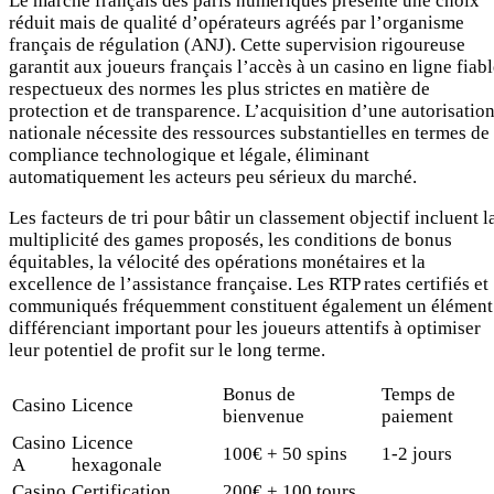
Le marché français des paris numériques présente une choix
réduit mais de qualité d’opérateurs agréés par l’organisme
français de régulation (ANJ). Cette supervision rigoureuse
garantit aux joueurs français l’accès à un casino en ligne fiab
respectueux des normes les plus strictes en matière de
protection et de transparence. L’acquisition d’une autorisatio
nationale nécessite des ressources substantielles en termes de
compliance technologique et légale, éliminant
automatiquement les acteurs peu sérieux du marché.
Les facteurs de tri pour bâtir un classement objectif incluent l
multiplicité des games proposés, les conditions de bonus
équitables, la vélocité des opérations monétaires et la
excellence de l’assistance française. Les RTP rates certifiés et
communiqués fréquemment constituent également un élément
différenciant important pour les joueurs attentifs à optimiser
leur potentiel de profit sur le long terme.
Bonus de
Temps de
Casino
Licence
bienvenue
paiement
Casino
Licence
100€ + 50 spins
1-2 jours
A
hexagonale
Casino
Certification
200€ + 100 tours