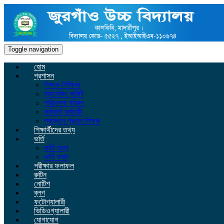
Toggle navigation
হোম
প্রশাসন
শিক্ষক-শিক্ষিকা
ম্যানেজিং কমিটি
পরিচালনা পরিষদ
কর্মকর্তা কর্মচারী
প্রাক্তন প্রধান শিক্ষক
শিক্ষার্থীদের তথ্য
ভর্তি
ভর্তি তথ্য
ভর্তি ফরম
পরীক্ষার ফলাফল
রুটিন
নোটিশ
ব্লগ
ফটোগ্যালারী
ভিডিওগ্যালারী
যোগাযোগ