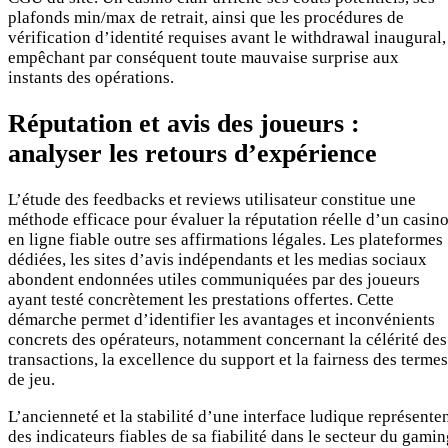
plafonds min/max de retrait, ainsi que les procédures de
vérification d’identité requises avant le withdrawal inaugural,
empêchant par conséquent toute mauvaise surprise aux
instants des opérations.
Réputation et avis des joueurs :
analyser les retours d’expérience
L’étude des feedbacks et reviews utilisateur constitue une
méthode efficace pour évaluer la réputation réelle d’un casin
en ligne fiable outre ses affirmations légales. Les plateformes
dédiées, les sites d’avis indépendants et les medias sociaux
abondent endonnées utiles communiquées par des joueurs
ayant testé concrètement les prestations offertes. Cette
démarche permet d’identifier les avantages et inconvénients
concrets des opérateurs, notamment concernant la célérité des
transactions, la excellence du support et la fairness des termes
de jeu.
L’ancienneté et la stabilité d’une interface ludique représente
des indicateurs fiables de sa fiabilité dans le secteur du gami