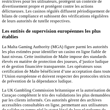
restrictives pour les utilisateurs, protègent un contexte de
divertissement propre et protègent contre les actions
délictueuses. Les casinos régulés diffusent périodiquement de
bilans de compliance et subissent des vérifications régulières
de leurs autorités de tutelle respectives.
Les entités de supervision européennes les plus
établies
La Malta Gaming Authority (MGA) figure parmi les autorités
les plus estimées pour identifier un casino en ligne fiable de
haut niveau. Cette institution de Malte impose des standards
élevés en matière de protection des joueurs, d’justice ludique
et de gestion financière transparente. Les opérateurs sous
certification de Malte bénéficient d’une acceptation dans tout
l’Union européenne et doivent respecter des protocoles stricts
de prévention de la dépendance ludique.
La UK Gambling Commission britannique et la autorisation d
Curaçao complètent le trio des validations les plus demandées
par les clients informés. Ces autorités gèrent des archives
accessibles consultables en ligne, permettant aux utilisateurs
de valider en temps réel le statut légal de leur plateforme de