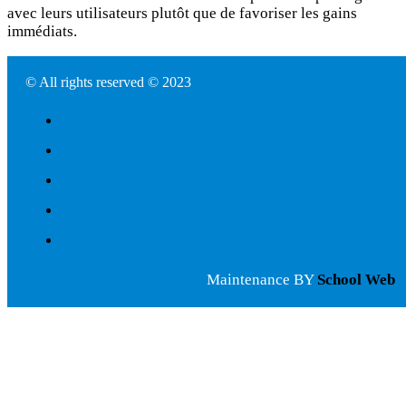
avec leurs utilisateurs plutôt que de favoriser les gains
immédiats.
© All rights reserved © 2023
Maintenance BY
School Web