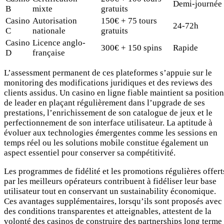
Demi-journée
B
mixte
gratuits
Casino
Autorisation
150€ + 75 tours
24-72h
C
nationale
gratuits
Casino
Licence anglo-
300€ + 150 spins
Rapide
D
française
L’assessment permanent de ces plateformes s’appuie sur le
monitoring des modifications juridiques et des reviews des
clients assidus. Un casino en ligne fiable maintient sa position
de leader en plaçant régulièrement dans l’upgrade de ses
prestations, l’enrichissement de son catalogue de jeux et le
perfectionnement de son interface utilisateur. La aptitude à
évoluer aux technologies émergentes comme les sessions en
temps réel ou les solutions mobile constitue également un
aspect essentiel pour conserver sa compétitivité.
Les programmes de fidélité et les promotions régulières offert
par les meilleurs opérateurs contribuent à fidéliser leur base
utilisateur tout en conservant un sustainability économique.
Ces avantages supplémentaires, lorsqu’ils sont proposés avec
des conditions transparentes et atteignables, attestent de la
volonté des casinos de construire des partnerships long terme