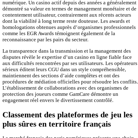
numérique. Un casino actif depuis des années a généralement
démontré sa valeur en termes de management monétaire et de
contentement utilisateur, contrairement aux récents acteurs
dont la viabilité à long terme reste douteuse. Les awards et
homologations obtenues auprès d’organismes professionnels
comme les EGR Awards témoignent également de la
reconnaissance par les pairs du secteur.
La transparence dans la transmission et la management des
disputes révèle le expertise d’un casino en ligne fiable face
aux difficultés rencontrées par ses utilisateurs. Les opérateurs
sérieux éditent leurs CGU dans un style compréhensible,
maintiennent des sections d’aide complètes et ont des
procédures de médiation officielles pour résoudre les conflits.
L’établissement de collaborations avec des organismes de
protection des joueurs comme GamCare démontre un
engagement réel envers le divertissement contrôlé.
Classement des plateformes de jeu les
plus sûres en territoire français