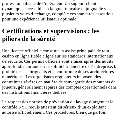
professionnalisme de l’opérateur. Un support client
dynamique, accessible en langue française et joignable via
plusieurs voies d’échange, complète ces standards essentiels
pour une expérience utilisateur optimale.
Certifications et supervisions : les
piliers de la sûreté
Une licence officielle constitue la assise principale de tout
casino en ligne fiable aligné sur les standards internationaux
de sécurité. Ces permis officiels sont émises après des audits
approfondis portant sur la solidité financière de l’entreprise, l
probité de ses dirigeants et la conformité de ses architectures
numériques. Les organismes régulateurs imposent des
contraintes sévères en matière de sauvegarde des montants de
joueurs, généralement séparés des comptes opérationnels dan
des institutions financières dédiées.
Le respect des normes de prévention du lavage d’argent et la
contrôle KYC requis attestent du sérieux d’un exploitant
autorisé officiellement. Ces procédures, bien que parfois