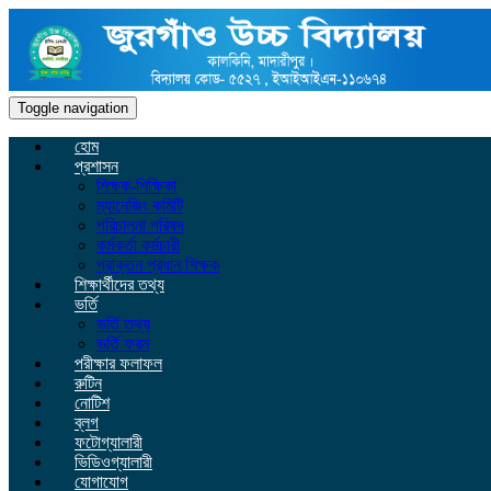
Toggle navigation
হোম
প্রশাসন
শিক্ষক-শিক্ষিকা
ম্যানেজিং কমিটি
পরিচালনা পরিষদ
কর্মকর্তা কর্মচারী
প্রাক্তন প্রধান শিক্ষক
শিক্ষার্থীদের তথ্য
ভর্তি
ভর্তি তথ্য
ভর্তি ফরম
পরীক্ষার ফলাফল
রুটিন
নোটিশ
ব্লগ
ফটোগ্যালারী
ভিডিওগ্যালারী
যোগাযোগ