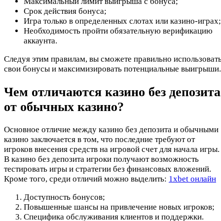
Максимальный лимит выигрыша с бонуса;
Срок действия бонуса;
Игра только в определенных слотах или казино-играх;
Необходимость пройти обязательную верификацию
аккаунта.
Следуя этим правилам, вы сможете правильно использоват
свои бонусы и максимизировать потенциальные выигрыши.
Чем отличаются казино без депозита
от обычных казино?
Основное отличие между казино без депозита и обычными
казино заключается в том, что последние требуют от
игроков внесения средств на игровой счет для начала игры.
В казино без депозита игроки получают возможность
тестировать игры и стратегии без финансовых вложений.
Кроме того, среди отличий можно выделить:
1xbet онлайн
Доступность бонусов;
Повышенные шансы на привлечение новых игроков;
Специфика обслуживания клиентов и поддержки.