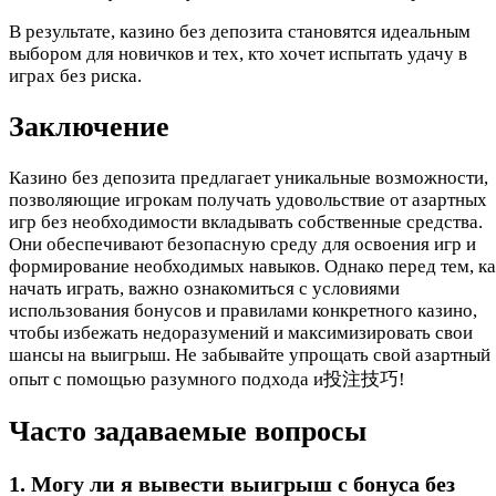
В результате, казино без депозита становятся идеальным
выбором для новичков и тех, кто хочет испытать удачу в
играх без риска.
Заключение
Казино без депозита предлагает уникальные возможности,
позволяющие игрокам получать удовольствие от азартных
игр без необходимости вкладывать собственные средства.
Они обеспечивают безопасную среду для освоения игр и
формирование необходимых навыков. Однако перед тем, ка
начать играть, важно ознакомиться с условиями
использования бонусов и правилами конкретного казино,
чтобы избежать недоразумений и максимизировать свои
шансы на выигрыш. Не забывайте упрощать свой азартный
опыт с помощью разумного подхода и投注技巧!
Часто задаваемые вопросы
1. Могу ли я вывести выигрыш с бонуса без