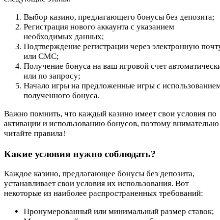
Выбор казино, предлагающего бонусы без депозита;
Регистрация нового аккаунта с указанием
необходимых данных;
Подтверждение регистрации через электронную почт
или СМС;
Получение бонуса на ваш игровой счет автоматическ
или по запросу;
Начало игры на предложенные игры с использование
полученного бонуса.
Важно помнить, что каждый казино имеет свои условия по
активации и использованию бонусов, поэтому внимательно
читайте правила!
Какие условия нужно соблюдать?
Каждое казино, предлагающее бонусы без депозита,
устанавливает свои условия их использования. Вот
некоторые из наиболее распространенных требований:
Пронумерованный или минимальный размер ставок;