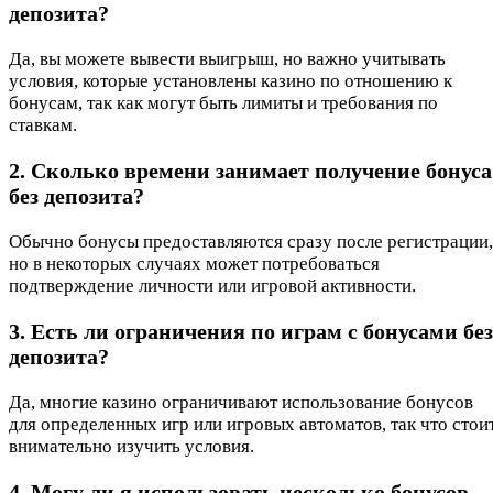
депозита?
Да, вы можете вывести выигрыш, но важно учитывать
условия, которые установлены казино по отношению к
бонусам, так как могут быть лимиты и требования по
ставкам.
2. Сколько времени занимает получение бонуса
без депозита?
Обычно бонусы предоставляются сразу после регистрации,
но в некоторых случаях может потребоваться
подтверждение личности или игровой активности.
3. Есть ли ограничения по играм с бонусами без
депозита?
Да, многие казино ограничивают использование бонусов
для определенных игр или игровых автоматов, так что стои
внимательно изучить условия.
4. Могу ли я использовать несколько бонусов