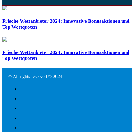
Frische Wettanbieter 2024: Innovative Bonusaktionen und
Top Wettquoten
Frische Wettanbieter 2024: Innovative Bonusaktionen und
Top Wettquoten
© All rights reserved © 2023