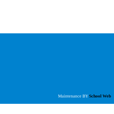
Maintenance BY
School Web